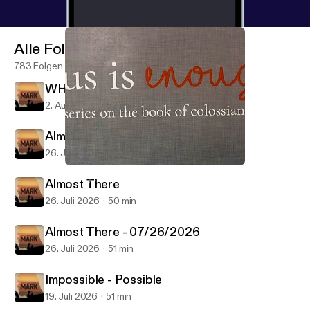
Alle Folgen
783 Folgen
WHEN? - 08/02/2026
2. Aug. 2026
52 min
Almost There
26. Juli 2026
50 min
Christ in You
Weekly Service
Almost There
26. Juli 2026
50 min
Almost There - 07/26/2026
26. Juli 2026
51 min
Impossible - Possible
19. Juli 2026
51 min