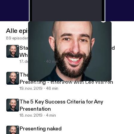
Alle episoder
89 episoder
Stand-up Comedy: Interview with David
Whitney
17. dec. 2019
40 min
The Busy Person's Guide to Great
Presenting - Interview with Lee Warren
The Most Important Factor For Great Presentations
Andrea Pacini - Podcast
19. nov. 2019
48 min
The 5 Key Success Criteria for Any
Presentation
18. nov. 2019
4 min
Presenting naked