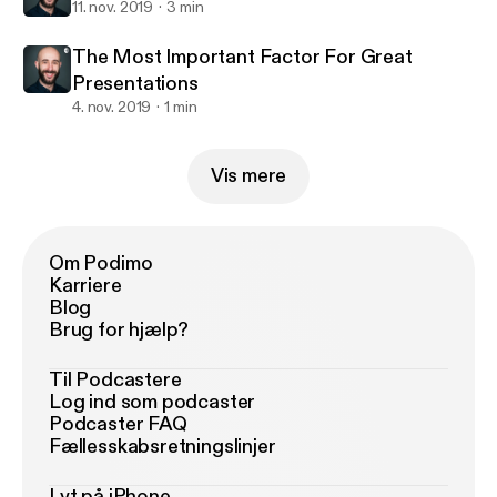
11. nov. 2019
3 min
The Most Important Factor For Great
Presentations
4. nov. 2019
1 min
Vis mere
Om Podimo
Karriere
Blog
Brug for hjælp?
Til Podcastere
Log ind som podcaster
Podcaster FAQ
Fællesskabsretningslinjer
Lyt på iPhone