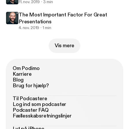
11. nov. 2019
3 min
The Most Important Factor For Great
Presentations
4. nov. 2019
1 min
Vis mere
Om Podimo
Karriere
Blog
Brug for hjælp?
Til Podcastere
Log ind som podcaster
Podcaster FAQ
Fællesskabsretningslinjer
Lyt på iPhone