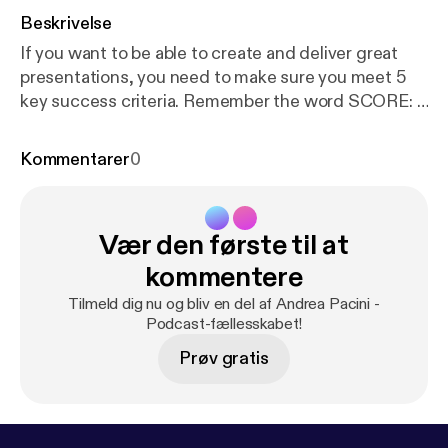
Beskrivelse
If you want to be able to create and deliver great
presentations, you need to make sure you meet 5
key success criteria. Remember the word SCORE: 1.
Simple 2. Clear 3. Original 4. Related 5. Enjoyable In
this video I unpack the Presentation SCORE
Kommentarer
0
method.
Vær den første til at
kommentere
Tilmeld dig nu og bliv en del af Andrea Pacini -
Podcast-fællesskabet!
Prøv gratis