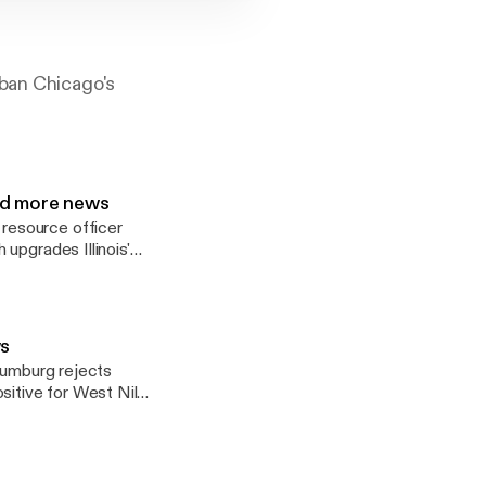
rban Chicago's
nd more news
resource officer
upgrades Illinois'
ws
haumburg rejects
sitive for West Nile
roadcasting career