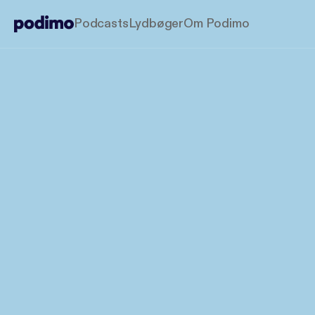
Podcasts
Lydbøger
Om Podimo