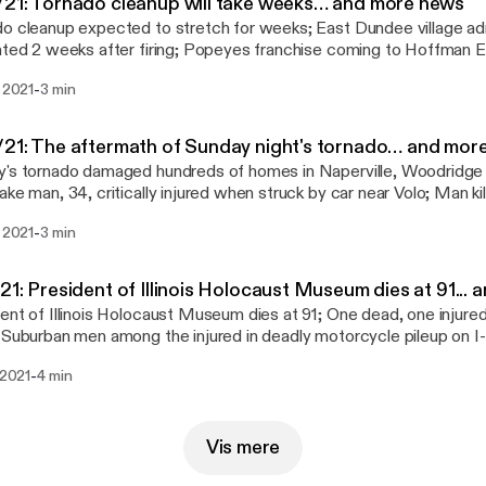
21: Tornado cleanup will take weeks… and more news
o cleanup expected to stretch for weeks; East Dundee village ad
ated 2 weeks after firing; Popeyes franchise coming to Hoffman 
-
i 2021
3 min
21: The aftermath of Sunday night's tornado… and mor
's tornado damaged hundreds of homes in Naperville, Woodridge 
ake man, 34, critically injured when struck by car near Volo; Man kil
 Hanover Park man shot to death in Chicago
-
i 2021
3 min
21: President of Illinois Holocaust Museum dies at 91...
ent of Illinois Holocaust Museum dies at 91; One dead, one injure
 Suburban men among the injured in deadly motorcycle pileup on I
-
i 2021
4 min
Vis mere