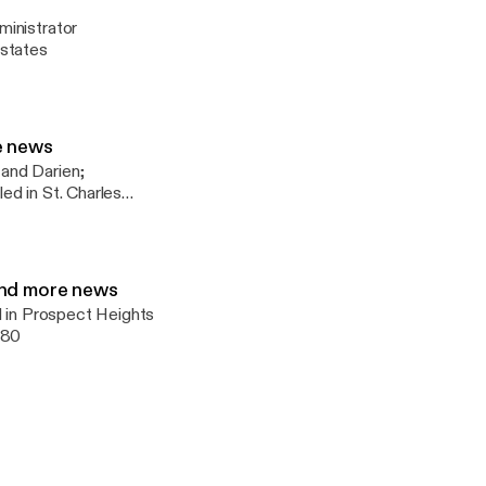
ministrator
Estates
e news
and Darien;
led in St. Charles
 and more news
d in Prospect Heights
-80