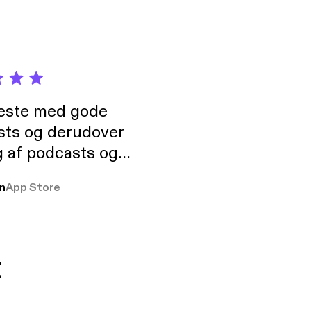
neste med gode
sts og derudover
 af podcasts og
rmt anbefales, om
n
App Store
udelukkende pga
 Klovn podcast,
g Han duo 😁 👍
t