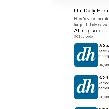
Om
Daily Hera
Here's your mornin
largest daily news
Alle episoder
602 episoder
6/25/
After 
reassi
credit
25. jun
6/24/
Vernon
permit
Virus 
24. jun
next 