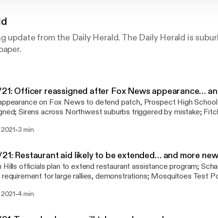
ld
g update from the Daily Herald. The Daily Herald is subu
paper.
21: Officer reassigned after Fox News appearance… a
appearance on Fox News to defend patch, Prospect High School 
gned; Sirens across Northwest suburbs triggered by mistake; Fitch 
 outlook to 'positive;' Mike Ditka says Bears should stay in Chicago
-
i 2021
3 min
21: Restaurant aid likely to be extended… and more ne
 Hills officials plan to extend restaurant assistance program; Sc
 requirement for large rallies, demonstrations; Mosquitoes Test Po
in Lake Bluff in Lake County; Blackhawks' Pat Foley to conclude b
-
i 2021
4 min
season