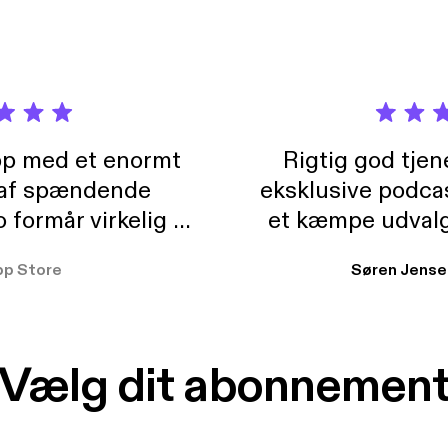
pp med et enormt
Rigtig god tje
 af spændende
eksklusive podca
formår virkelig at
et kæmpe udvalg
 der takler de lidt
lydbøger. Kan va
pp Store
Søren Jense
r. At der så også
ikke andet så 
 til en billig pris,
Dårligdommerne,
et min favorit app.
Hakkedrengene o
Vælg dit abonnemen