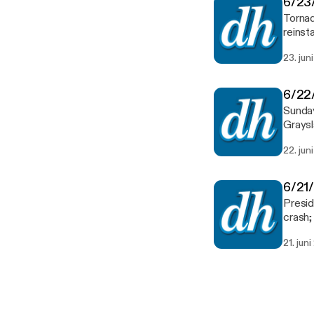
6/23/
Tornad
reinst
23. jun
6/22/
Sunday
Graysl
crash;
22. jun
6/21/
Presid
crash;
21. jun