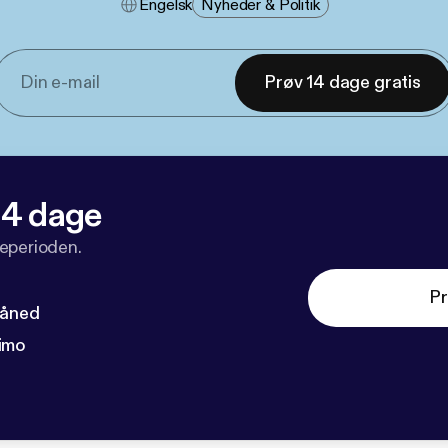
Engelsk
Nyheder & Politik
Prøv 14 dage gratis
 14 dage
veperioden.
Pr
måned
imo