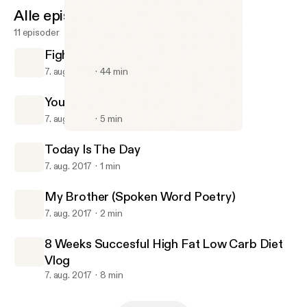
Alle episoder
11 episoder
FightWatch #1 With Billy And Jacob
7. aug. 2017
44 min
Your Room Is Your Life
7. aug. 2017
5 min
Your Room Is Your Life
Gavin Chase Podcast
Today Is The Day
7. aug. 2017
1 min
My Brother (Spoken Word Poetry)
7. aug. 2017
2 min
8 Weeks Succesful High Fat Low Carb Diet
Vlog
7. aug. 2017
8 min