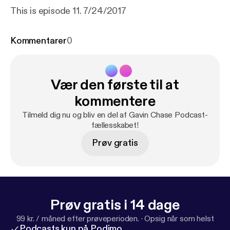
This is episode 11. 7/24/2017
Kommentarer
0
Vær den første til at
kommentere
Tilmeld dig nu og bliv en del af Gavin Chase Podcast-
fællesskabet!
Prøv gratis
Prøv gratis i 14 dage
99 kr. / måned efter prøveperioden.
·
Opsig når som helst
Podcasts kun på Podimo