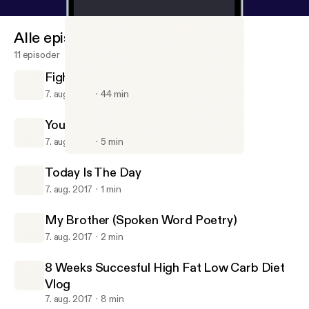
Alle episoder
11 episoder
FightWatch #1 With Billy And Jacob
7. aug. 2017
44 min
Your Room Is Your Life
7. aug. 2017
5 min
FightWatch #1 With Billy And Jacob
Gavin Chase Podcast
Today Is The Day
7. aug. 2017
1 min
My Brother (Spoken Word Poetry)
7. aug. 2017
2 min
8 Weeks Succesful High Fat Low Carb Diet
Vlog
7. aug. 2017
8 min