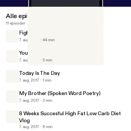
Alle episoder
11 episoder
FightWatch #1 With Billy And Jacob
7. aug. 2017
44 min
Your Room Is Your Life
7. aug. 2017
5 min
My Brother (Spoken Word Poetry)
Gavin Chase Podcast
Today Is The Day
7. aug. 2017
1 min
My Brother (Spoken Word Poetry)
7. aug. 2017
2 min
8 Weeks Succesful High Fat Low Carb Diet
Vlog
7. aug. 2017
8 min