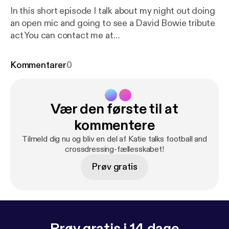
In this short episode I talk about my night out doing
an open mic and going to see a David Bowie tribute
act You can contact me at
katiewilsonmind@gmail.com and find Katie’s
Crossdressing diary on twitter
Kommentarer
0
Vær den første til at
kommentere
Tilmeld dig nu og bliv en del af Katie talks football and
crossdressing-fællesskabet!
Prøv gratis
Prøv gratis i 14 dage