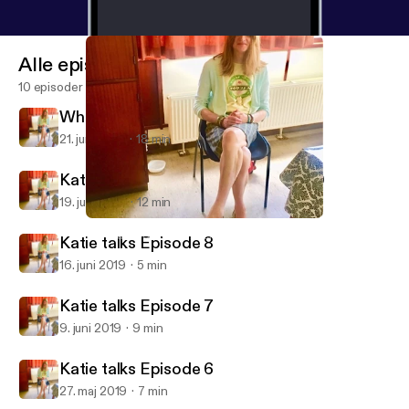
Alle episoder
10 episoder
When Jimmy Greaves wouldnt walk
21. juni 2019
18 min
Katie's Football memories Episode 9
19. juni 2019
12 min
Katie talks Episode 8
Katie talks football and crossdressing
Katie talks Episode 8
16. juni 2019
5 min
Katie talks Episode 7
9. juni 2019
9 min
Katie talks Episode 6
27. maj 2019
7 min