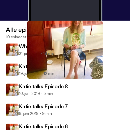
Alle episoder
10 episoder
When Jimmy Greaves wouldnt walk
21. juni 2019
18 min
Katie's Football memories Episode 9
19. juni 2019
12 min
Katie's Football memories Episode 9
Katie talks football and crossdressing
Katie talks Episode 8
16. juni 2019
5 min
Katie talks Episode 7
9. juni 2019
9 min
Katie talks Episode 6