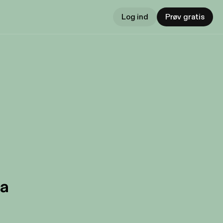
Log ind
Prøv gratis
ka