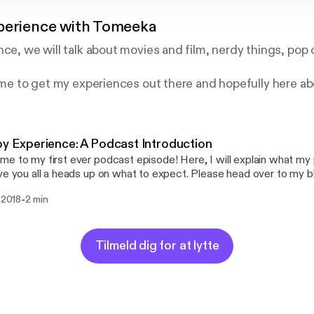
xperience with Tomeeka
nce, we will talk about movies and film, nerdy things, pop 
r me to get my experiences out there and hopefully here a
l!
by Experience: A Podcast Introduction
e to my first ever podcast episode! Here, I will explain what my p
ve you all a heads up on what to expect. Please head over to my b
vebyexperience.com And check out my other social media pages!
-
. 2018
2 min
omeeka Instagram: @meek_bynature and @loveagood_photo
Tilmeld dig for at lytte