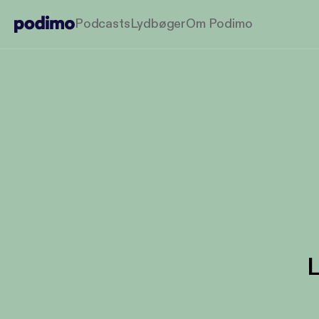
Podcasts
Lydbøger
Om Podimo
L