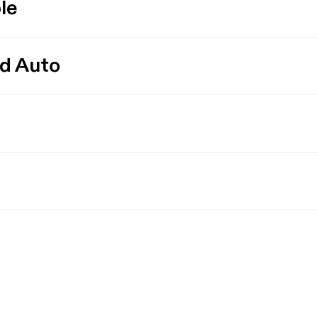
le
id Auto