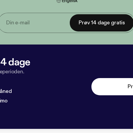
Engelsk
Prøv 14 dage gratis
 14 dage
veperioden.
Pr
måned
imo