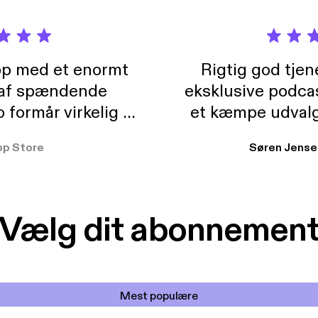
pp med et enormt
Rigtig god tje
 af spændende
eksklusive podca
formår virkelig at
et kæmpe udvalg
 der takler de lidt
lydbøger. Kan va
pp Store
Søren Jense
r. At der så også
ikke andet så 
 til en billig pris,
Dårligdommerne,
et min favorit app.
Hakkedrengene o
Vælg dit abonnemen
Mest populære