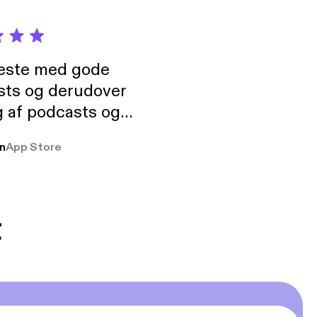
neste med gode
sts og derudover
 af podcasts og
rmt anbefales, om
n
App Store
udelukkende pga
 Klovn podcast,
g Han duo 😁 👍
t