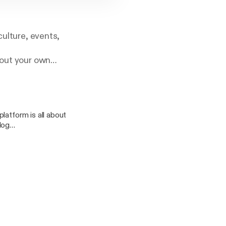
culture, events,
bout your own
latform is all about
log
 Twitter: