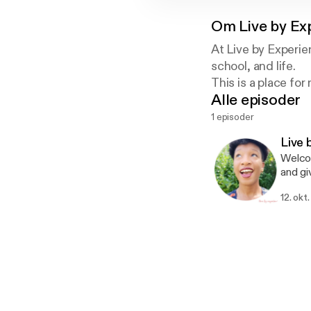
Om
Live by E
At Live by Experie
school, and life.
This is a place fo
Alle episoder
experiences as wel
1 episoder
Live 
Welcom
and gi
www.li
12. okt
@itst