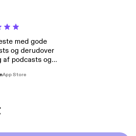
neste med gode
sts og derudover
 af podcasts og
rmt anbefales, om
n
App Store
udelukkende pga
 Klovn podcast,
g Han duo 😁 👍
t