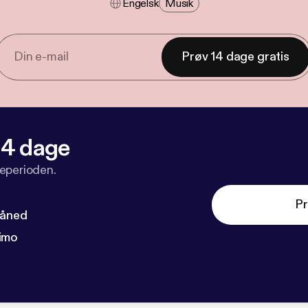
Engelsk
Musik
Prøv 14 dage gratis
 14 dage
veperioden.
Pr
måned
imo