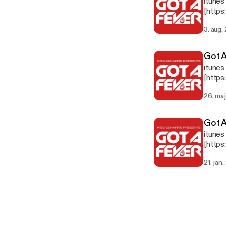
itunes
[http
Featur
3. aug.
Green 
Ricar
Got A
itunes
[http
26. ma
Got A
itunes
[http
21. jan