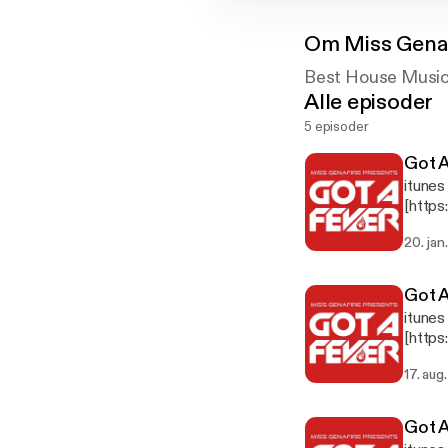
Om
Miss Genaf
Best House Music
Alle episoder
5 episoder
Got A
itunes
[http
Featur
20. jan
Clarke
Got A
itunes
[http
Featur
17. aug
Harris
Got A