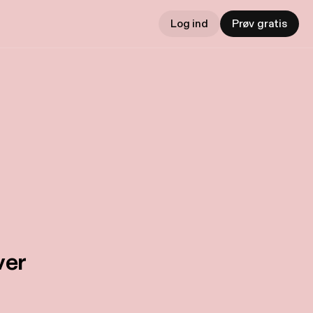
Log ind
Prøv gratis
ver