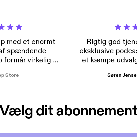
pp med et enormt
Rigtig god tje
 af spændende
eksklusive podca
formår virkelig at
et kæmpe udvalg
 der takler de lidt
lydbøger. Kan va
pp Store
Søren Jense
r. At der så også
ikke andet så 
 til en billig pris,
Dårligdommerne,
et min favorit app.
Hakkedrengene o
Vælg dit abonnemen