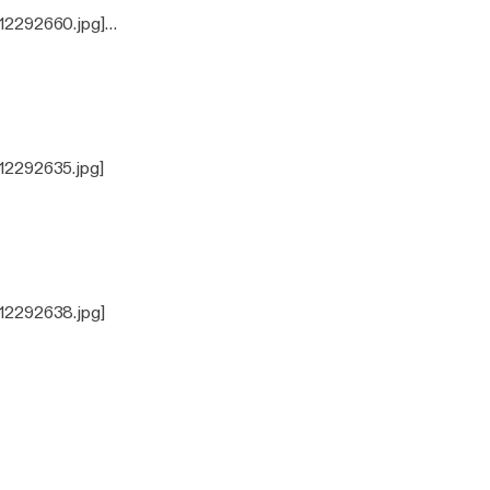
12292660.jpg]
ok & Fitch, Dateless,
Dumont, Franky
12292635.jpg]
12292638.jpg]