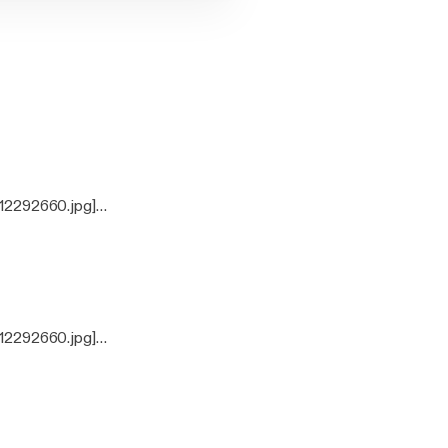
12292660.jpg]
 Duke Dumont, Will
12292660.jpg]
mi, Dj Snake, Calvin