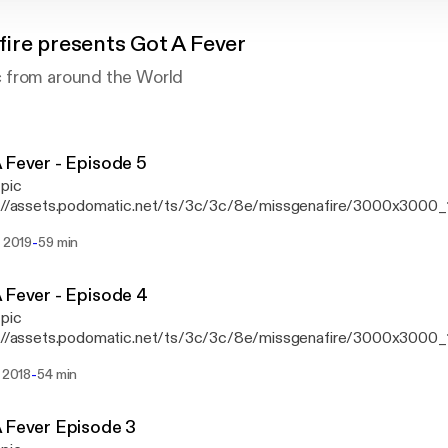
ire presents Got A Fever
 from around the World
 Fever - Episode 5
 pic
s://assets.podomatic.net/ts/3c/3c/8e/missgenafire/3000x3000_
es tracks from Kaskade, Anti-up, Walker & Royce, Tiesto, Axwell,
-
. 2019
59 min
, Camel Phat, Mercer, Malaa, Galantis, Offiah, myself and more!
 Fever - Episode 4
 pic
s://assets.podomatic.net/ts/3c/3c/8e/missgenafire/3000x3000_
ed Tracks from Kaskade, Mercer, Fisher, Bad Boy Bill, Malaa, Tcha
-
. 2018
54 min
, Offiah, Anti up, Kyle Watson, Zhu & More!
 Fever Episode 3