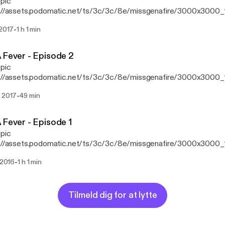
 pic
s://assets.podomatic.net/ts/3c/3c/8e/missgenafire/3000x3000_
es Tracks from AC Slater, Pep & Rash, Watermat, Gorgon City, Pr
-
 2017
1 h 1 min
Velvet, Chocolate Puma, Dzeko, Walker & Royce, Solardo, Duke 
do + More!
 Fever - Episode 2
 pic
s://assets.podomatic.net/ts/3c/3c/8e/missgenafire/3000x3000_
-
j 2017
49 min
 Fever - Episode 1
 pic
s://assets.podomatic.net/ts/3c/3c/8e/missgenafire/3000x3000_
-
. 2016
1 h 1 min
Tilmeld dig for at lytte