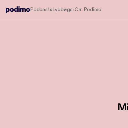
Podcasts
Lydbøger
Om Podimo
Mi