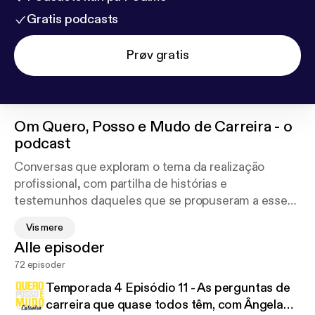
Gratis podcasts
Prøv gratis
Om
Quero, Posso e Mudo de Carreira - o
podcast
Conversas que exploram o tema da realização
profissional, com partilha de histórias e
testemunhos daqueles que se propuseram a esse
caminho. Em cada podcast é abordado um tema e
Vis mere
partilhados aspectos chave que influenciam a
Alle episoder
mudança desejada. Conduzido por Lourdes
72 episoder
Monteiro e Alexandra Quadros, autoras do livro
Quero, Posso e Mudo de Carreira.
Temporada 4 Episódio 11 - As perguntas de
carreira que quase todos têm, com Ângela