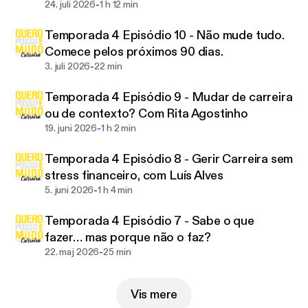
-
Casaca Botelho da PMI
24. juli 2026
1 h 12 min
Temporada 4 Episódio 10 - Não mude tudo.
Comece pelos próximos 90 dias.
-
3. juli 2026
22 min
Temporada 4 Episódio 9 - Mudar de carreira
ou de contexto? Com Rita Agostinho
-
19. juni 2026
1 h 2 min
Temporada 4 Episódio 8 - Gerir Carreira sem
stress financeiro, com Luís Alves
-
5. juni 2026
1 h 4 min
Temporada 4 Episódio 7 - Sabe o que
fazer… mas porque não o faz?
-
22. maj 2026
25 min
Vis mere