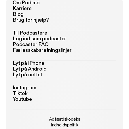
Om Podimo
Karriere
Blog
Brug for hjælp?
Til Podcastere
Log ind som podcaster
Podcaster FAQ
Fællesskabsretningslinjer
Lyt på iPhone
Lyt på Android
Lyt på nettet
Instagram
Tiktok
Youtube
Adfærdskodeks
Indholdspolitik