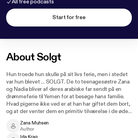
All free podcasts
Start for free
About
Solgt
Hun troede hun skulle på sit livs ferie, men i stedet
var hun blevet ... SOLGT. De to teenagesøstre Zana
og Nadia bliver af deres arabiske far sendt på en
drømmeferie til Yemen for at besøge hans familie.
Hvad pigerne ikke ved er at han har giftet dem bort,
og at der venter dem en primitiv tilværelse i de øde
og uvejsomme Mokbanabjerge, et liv med slid, prygl
Zana Muhsen
og voldtægt. Først efter otte års kamp lykkedes det
Zana Muhsen - Author
Author
Zana at slippe fri og komme hjem. Dette er hendes
Ida Krag