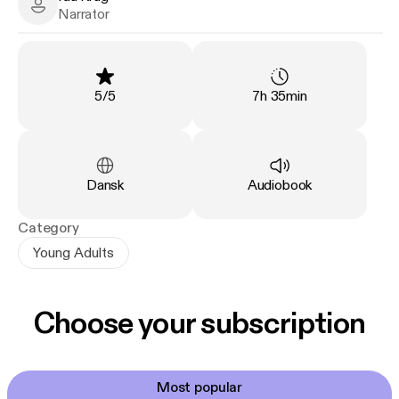
autentiske beretning.
Ida Krag - Narrator
Narrator
Rating
:
Duration
:
5
/
5
7h 35min
Language
:
Type
:
Dansk
Audiobook
Category
Young Adults
Choose your subscription
Most popular