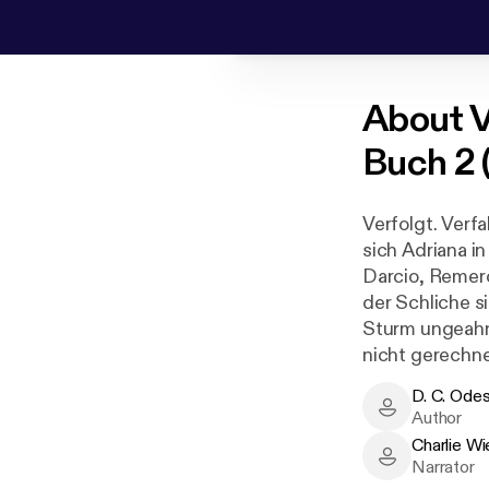
About
V
Buch 2 
Verfolgt. Verf
sich Adriana i
Darcio, Remero
der Schliche si
Sturm ungeahnt
nicht gerechne
ist es bereits
D. C. Ode
Romanreihe von
D. C. Odesza 
Author
Protagonistin
Charlie W
Charlie Wies
Narrator