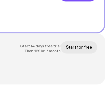
Start 14 days free trial
Start for free
Then 129 kr. / month