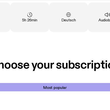
Duration
:
Language
:
Type
:
5h 26min
Deutsch
Audio
hoose your subscripti
Most popular