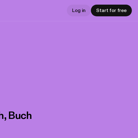
Log in
Start for free
ch, Buch