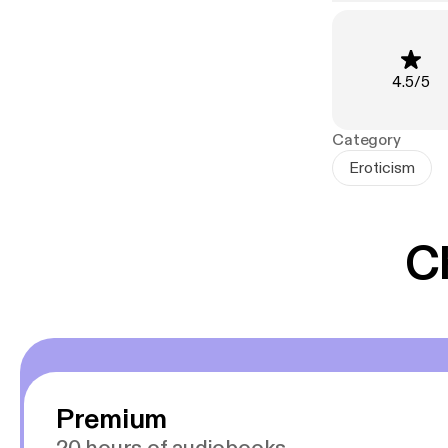
Rating
:
4.5
/
5
Category
Eroticism
C
Premium