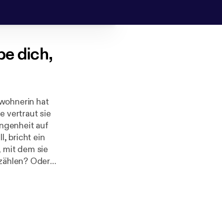
be dich,
ewohnerin hat
e vertraut sie
angenheit auf
, bricht ein
, mit dem sie
rzählen? Oder
ßenden
ne starke
ator