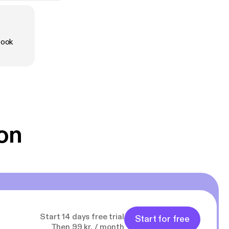
book
on
Start 14 days free trial
Start for free
Then 99 kr. / month