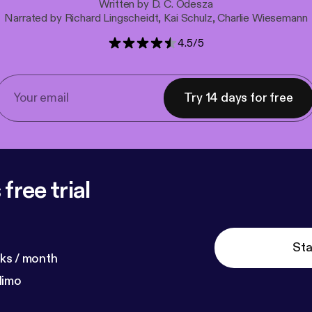
Written by D. C. Odesza
Narrated by Richard Lingscheidt, Kai Schulz, Charlie Wiesemann
4.5
/
5
Try 14 days for free
free trial
Sta
ks / month
dimo