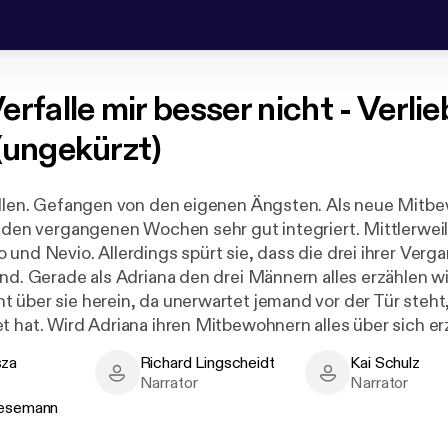
erfalle mir besser nicht - Verlie
(ungekürzt)
allen. Gefangen von den eigenen Ängsten. Als neue Mitb
n den vergangenen Wochen sehr gut integriert. Mittlerweil
 und Nevio. Allerdings spürt sie, dass die drei ihrer Verg
nd. Gerade als Adriana den drei Männern alles erzählen will
 über sie herein, da unerwartet jemand vor der Tür steht
t hat. Wird Adriana ihren Mitbewohnern alles über sich e
 zu spät dafür? Dies ist der zweite Band der neuen mitrei
sza
Richard Lingscheidt
Kai Schulz
 D.C. Odesza. Zudem enthält die Reihe spicy-Szenen, ei
- Author
Richard Lingscheidt - Narrator
Kai Schulz - Narr
Narrator
Narrator
 und Männer zum Niederknien.
iesemann
emann - Narrator