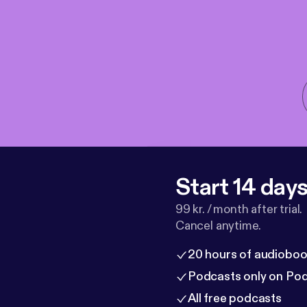
Start 14 days 
99 kr. / month after trial.
Cancel anytime.
20 hours of audioboo
Podcasts only on Po
All free podcasts