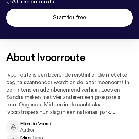
All free podcasts
Start for free
About
Ivoorroute
Ivoorroute is een boeiende reisthriller die met elke
pagina spannender wordt en de lezer meeneemt in
een intens en adembenemend verhaal. Loes en
Sandra maken met vier anderen een groepsreis
door Oeganda. Midden in de nacht slaan
ivoorstropers hun slag in een nationaal park.
Wanneer Loes bij toeval een getuige is, blijft dat
Ellen de Vriend
niet onopgemerkt. De groep wordt achtervolgd en
Ellen de Vriend - Author
Author
bedreigd en de ontspannen reis verandert in een
Mies Timp