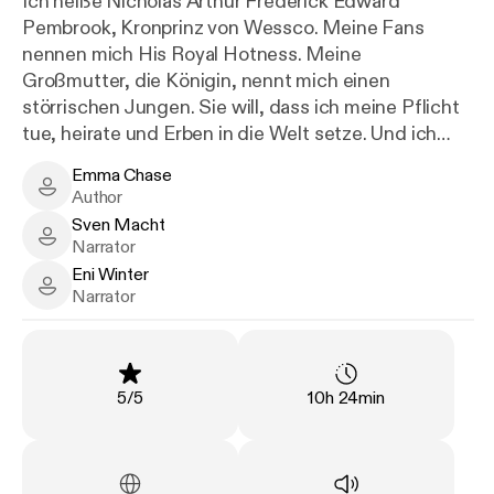
Ich heiße Nicholas Arthur Frederick Edward
Pembrook, Kronprinz von Wessco. Meine Fans
nennen mich His Royal Hotness. Meine
Großmutter, die Königin, nennt mich einen
störrischen Jungen. Sie will, dass ich meine Pflicht
tue, heirate und Erben in die Welt setze. Und ich
weiß, dass sie recht hat. Es ist das, was Prinzen tun.
Emma Chase
Aber meine Gnadenfrist von fünf Monaten will ich
Emma Chase - Author
Author
noch voll auskosten. Und was könnte köstlicher sein
Sven Macht
als die Lippen einer selbstbewussten New Yorker
Sven Macht - Narrator
Narrator
Kellnerin, die nicht den geringsten Respekt vor mir
Eni Winter
oder meinem Titel hat?
Eni Winter - Narrator
Narrator
Rating
:
Duration
:
5
/
5
10h 24min