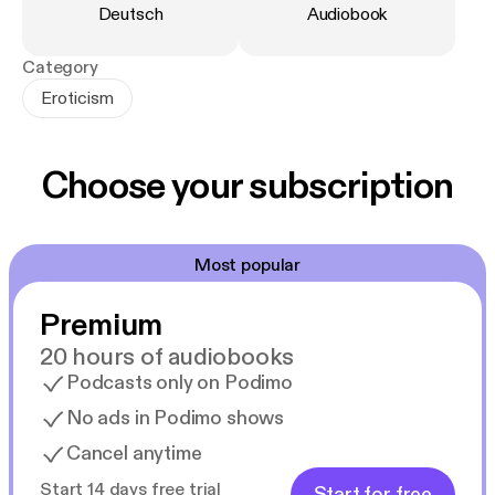
Language
:
Type
:
Deutsch
Audiobook
Category
Eroticism
Choose your subscription
Most popular
Premium
20 hours of audiobooks
Podcasts only on Podimo
No ads in Podimo shows
Cancel anytime
Start 14 days free trial
Start for free