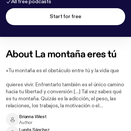
All free podcasts
Start for free
About
La montaña eres tú
«Tu montaña es el obstáculo entre tú y la vida que
quieres vivir. Enfrentarlo también es el único camino
hacia tu libertad y conversión […] Tal vez sabes qué
es tu montaña. Quizás es la adicción, el peso, las
relaciones, los trabajos, la motivación o el
dinero. Quizá no lo sabes. A lo mejor es una vaga
Brianna Wiest
sensación de ansiedad, baja autoestima, miedo o un
Brianna Wiest - Author
Author
descontento general que parece impregnar todo lo
Lupita Sánchez