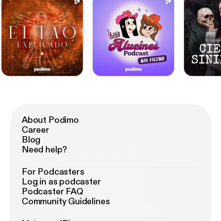
"Erinomainen! Luin sen alle vuorokaudessa enkä
halunnut lopettaa lukemista! Se oli täynnä käänteitä
ja jännitystä alusta aina viimeiselle sivulle! Et halua
missata tätä…! Se on ahmittava loppuun asti!" –
NetGalley-arvostelu
About Podimo
Career
Blog
Need help?
For Podcasters
Log in as podcaster
Podcaster FAQ
Community Guidelines