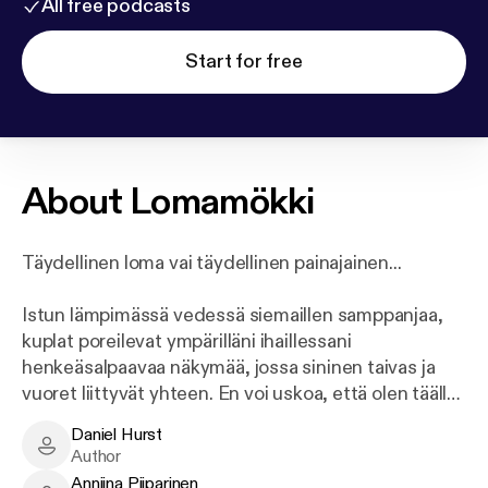
All free podcasts
Start for free
About
Lomamökki
Täydellinen loma vai täydellinen painajainen...
Istun lämpimässä vedessä siemaillen samppanjaa,
kuplat poreilevat ympärilläni ihaillessani
henkeäsalpaavaa näkymää, jossa sininen taivas ja
vuoret liittyvät yhteen. En voi uskoa, että olen täällä,
täällä upealla lomamökillä. Se on ihanaa...
Daniel Hurst
Daniel Hurst - Author
Author
Paras ystäväni ja hänen miehensä ovat kutsuneet
Anniina Piiparinen