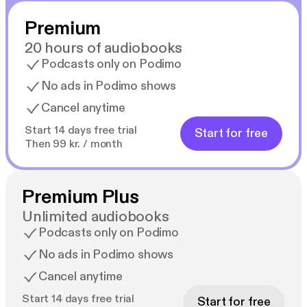
selviämään siitä hengissä...
Premium
---
20 hours of audiobooks
Podcasts only on Podimo
"Vau, rehellisesti sanottuna vain vau…! Olen
No ads in Podimo shows
sanaton... Olin kirjaimellisesti sänkyni reunalla... En
Cancel anytime
saanut unta, ja minun oli vain jatkettava fantastiseen
loppuun saakka. Rakastin jokaista sanaa."
Start 14 days free trial
Start for free
– Goodreads-arvostelu
Then 99 kr. / month
"EI PYSTY LOPETTAMAAN, VERET
SEISAUTTAVA... se sai minut koukkuun alusta
Premium Plus
loppuun asti... Sydämeni jyskytti koko ajan...
Unlimited audiobooks
Rakastin ehdottomasti tätä" – Bookworm86
Podcasts only on Podimo
No ads in Podimo shows
"Uskomaton kirja... Olin kuin tulisilla hiilillä loppuun
asti! Mikä juonenkäänne! Et halua lopettaa
Cancel anytime
lukemista. Tämä on pakko lukea!!" – Goodreads-
Start 14 days free trial
Start for free