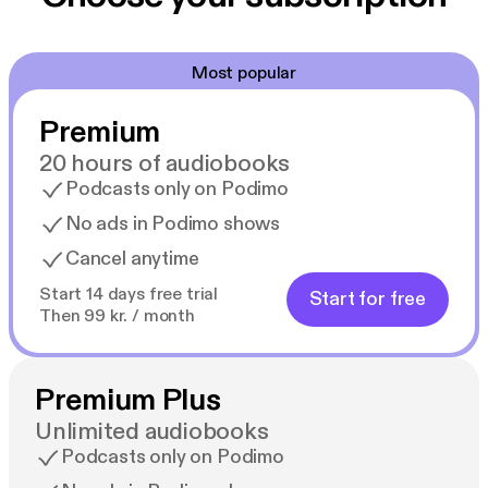
a la infancia y al amor desde un punto de vista
científico, psicológico y humano, y te habla de una
hormona fundamental, la oxitocina.
Most popular
Un libro que te impulsa a encontrar personas
vitamina, aquellas que sacan lo mejor de ti, te
Premium
inspiran, te apoyan y con ello mejoran tu sistema
inmune.
20 hours of audiobooks
Podcasts only on Podimo
No ads in Podimo shows
Cancel anytime
Start 14 days free trial
Start for free
Then 99 kr. / month
Premium Plus
Unlimited audiobooks
Podcasts only on Podimo