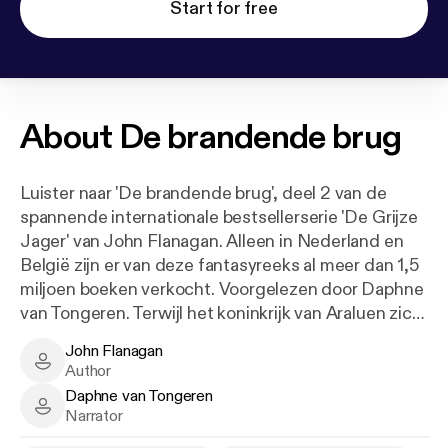
Start for free
About
De brandende brug
Luister naar 'De brandende brug', deel 2 van de
spannende internationale bestsellerserie 'De Grijze
Jager' van John Flanagan. Alleen in Nederland en
België zijn er van deze fantasyreeks al meer dan 1,5
miljoen boeken verkocht. Voorgelezen door Daphne
van Tongeren. Terwijl het koninkrijk van Araluen zich
voorbereidt op de oorlog tegen Morgarath,
John Flanagan
vergezellen Will en Arnaut de Grijze Jager Gilan in
John Flanagan - Author
Author
'De brandende brug' op een missie naar Celtica. De
Daphne van Tongeren
dorpen in Celtica blijken uitgestorven te zijn. Alleen
Daphne van Tongeren - Narrator
Narrator
het uitgehongerde meisje Evanlyn kan hun vertellen