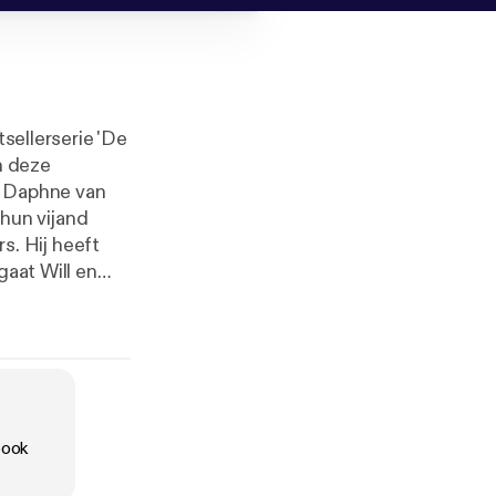
tsellerserie 'De
n deze
r Daphne van
. Hij heeft
gaat Will en
e zware en
Samen slaan ze
 te behoeden
book