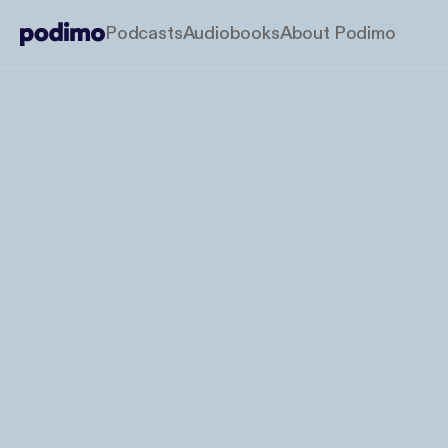
Podcasts
Audiobooks
About Podimo