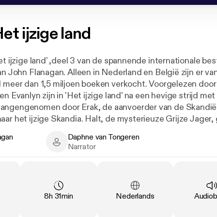
et ijzige land
et ijzige land' ,deel 3 van de spannende internationale bes
an John Flanagan. Alleen in Nederland en België zijn er va
l meer dan 1,5 miljoen boeken verkocht. Voorgelezen doo
angengenomen door Erak, de aanvoerder van de Skandiërs
ar het ijzige Skandia. Halt, de mysterieuze Grijze Jager, 
a en zet alles op alles om zijn leerling te redden. Op dez
agan
Daphne van Tongeren
sie wordt hij vergezeld door Arnaut, Wills beste vriend. 
n - Author
Daphne van Tongeren - Narrator
Narrator
an aanvallen af - maar lukt het ze ook om Will en Evanlyn
als slaaf? Voor lezers vanaf 10 jaar.
Duration
:
Language
:
Type
:
8h 31min
Nederlands
Audio