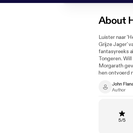
About
H
Luister naar 'H
Grijze Jager' v
fantasyreeks a
Tongeren. Will en Evanlyn zijn in 'Het ijzige land' na een hevige strijd met hun vijand
Morgarath gev
hen ontvoerd na
Evanlyn achtern
John Flan
gevaarlijke mis
John Flanaga
Author
onderweg tal v
voor een leven 
Rating
:
5
/
5