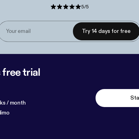
5
/
5
Try 14 days for free
free trial
Sta
ks / month
dimo