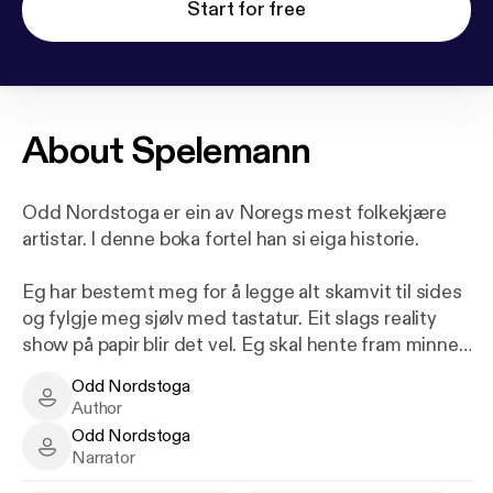
Start for free
About
Spelemann
Odd Nordstoga er ein av Noregs mest folkekjære
artistar. I denne boka fortel han si eiga historie.
Eg har bestemt meg for å legge alt skamvit til sides
og fylgje meg sjølv med tastatur. Eit slags reality
show på papir blir det vel. Eg skal hente fram minne
frå stadene mine, frå vegane mine og folket mitt, for
Odd Nordstoga
det er dei som ligg mellom linjene i musikken min.
Odd Nordstoga - Author
Author
Fortelje fram baklandet til songane mine. Det er det
Odd Nordstoga
eg skal prøve på. Der ligg historia mi også, historia
Odd Nordstoga - Narrator
Narrator
om ein som starta på trekkspel som åtteåring og lét