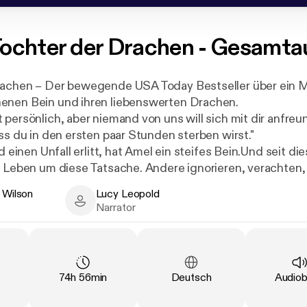
ochter der Drachen - Gesamt
rachen – Der bewegende USA Today Bestseller über ein 
enen Bein und ihren liebenswerten Drachen.
 persönlich, aber niemand von uns will sich mit dir anfreu
ss du in den ersten paar Stunden sterben wirst."
nd einen Unfall erlitt, hat Amel ein steifes Bein.Und seit d
s Leben um diese Tatsache. Andere ignorieren, verachten,
 bemitleiden sie. Aber keiner lässt sie auch nur für eine
. Wilson
Lucy Leopold
s sie das Mädchen ist, das nicht richtig laufen kann.
lson - Author
Lucy Leopold - Narrator
Narrator
 davon. Sie entscheidet sich etwas Radikales zu versuc
 arm oder reich, egal ob hübsch oder hässlich, egal ob ges
sich den Drachenreitern anschließen. Allerdings überleben
e Entscheidung. Und als Amel in der Drachenschule aufta
Duration
:
Language
:
Type
:
74h 56min
Deutsch
Audio
eringste Überlebenschance.
aschung aller verfügt Amel über eine besondere Verbind