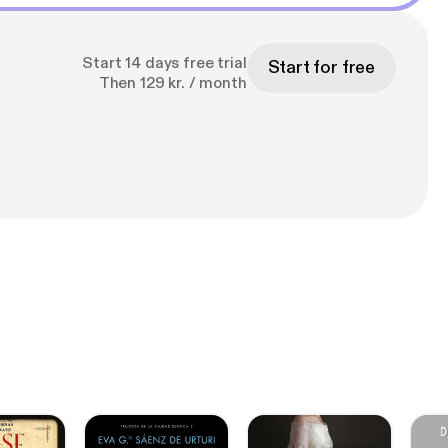
Start 14 days free trial
Start for free
Then 129 kr. / month