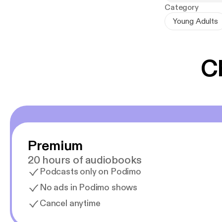
wilden Bestien
Category
Bein. Sie ist e
Young Adults
Sie ist die To
C
Premium
20 hours of audiobooks
Podcasts only on Podimo
No ads in Podimo shows
Cancel anytime