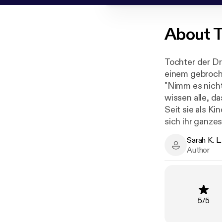
About
T
Tochter der D
einem gebroch
"Nimm es nicht
wissen alle, da
Seit sie als Ki
sich ihr ganze
schlimmer noch
Sarah K. L
vergessen, das
Sarah K. L. Wi
Author
Amel hat genug
jeder, egal ob
Krüppel, darf 
wenigsten dies
Rating
:
5
/
5
niemand die g
Doch zur Überr