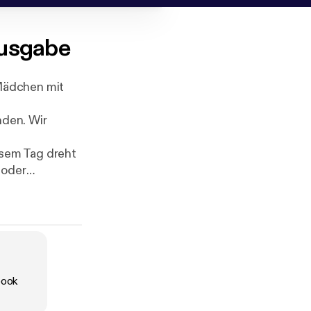
ausgabe
Mädchen mit
nden. Wir
iesem Tag dreht
 oder
 Sekunde
hen. Denn
und oder ein
 nur die
ucht, gibt ihr
book
ung zu den