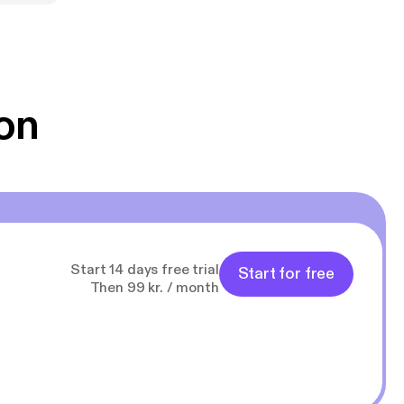
schlechten
on
Start 14 days free trial
Start for free
Then 99 kr. / month