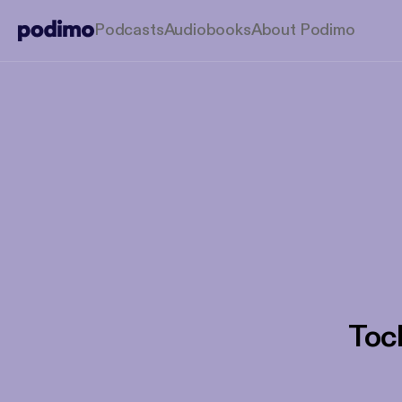
Podcasts
Audiobooks
About Podimo
Toc