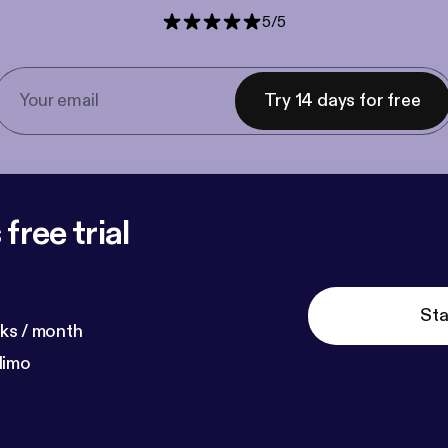
5
/
5
Try 14 days for free
free trial
Sta
ks / month
dimo