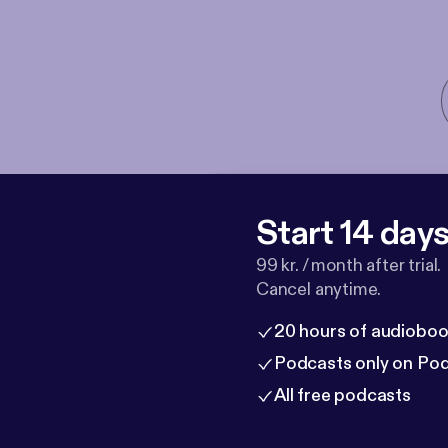
Start 14 days 
99 kr. / month after trial.
Cancel anytime.
20 hours of audioboo
Podcasts only on Po
All free podcasts