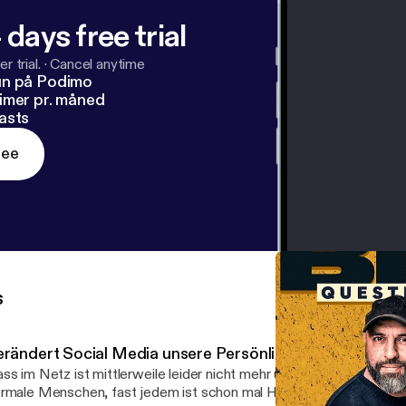
 days free trial
r trial.
·
Cancel anytime
un på Podimo
imer pr. måned
asts
ree
s
erändert Social Media unsere Persönlichkeit?
ss im Netz ist mittlerweile leider nicht mehr unbekannt. Ob Influe
rmale Menschen, fast jedem ist schon mal Hass im Netz begegne