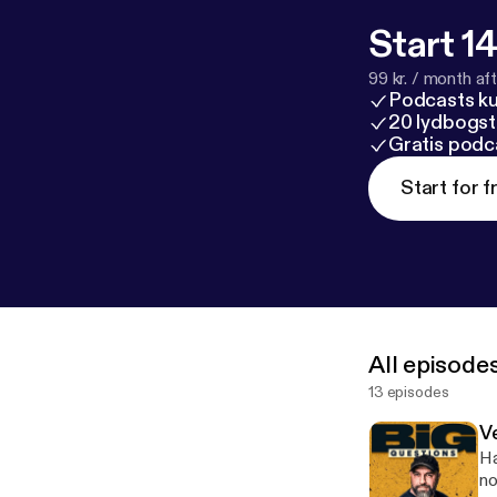
Start 14
99 kr. / month afte
Podcasts k
20 lydbogst
Gratis podc
Start for f
All episode
13 episodes
V
Ha
no