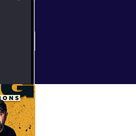
ncer, Promis oder
t. So auch David