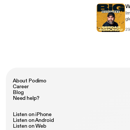
Co
W
Ga
Im
Di
gl
en
Du
29
si
Gl
Lo
In
na
Ma
mi
About Podimo
Career
Blog
Need help?
Listen on iPhone
Listen on Android
Listen on Web