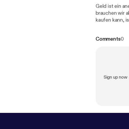
Geld ist ein a
brauchen wir a
kaufen kann, 
glücklich und 
Fragen hat Nic
Comments
0
Psychologie an 
Psychologie un
durchgeführt. 
Sign up now