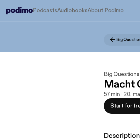
Podcasts
Audiobooks
About Podimo
Big Questions
Macht G
57 min · 20. m
Start for fr
Description