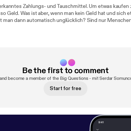
nerkanntes Zahlungs- und Tauschmittel. Um etwas kaufen 
lso Geld. Was ist aber, wenn man kein Geld hat und sich e
ist man dann automatisch unglücklich? Sind nur Menschen
sind die reichsten Menschen die glücklichsten Menschen
o Rose die Antworten. Nico Rose ist Personalmanager un
der in Münster studiert. Er beschäftigt sich seit Jahren m
d hat nicht nur Bücher darüber geschrieben, sondern auc
Nico Rose kann uns genau sagen, wie glücklich Geld und
Be the first to comment
 and become a member of the Big Questions - mit Serdar Somunc
Start for free