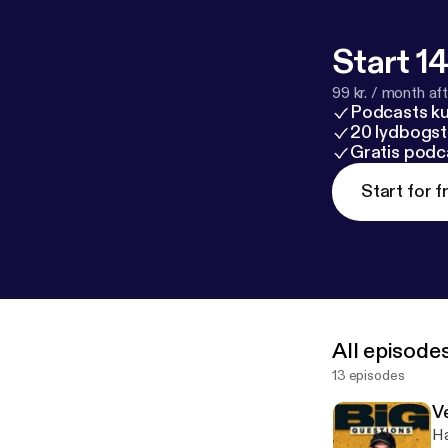
Start 14
99 kr. / month afte
Podcasts k
20 lydbogst
Gratis podc
Start for f
All episode
13 episodes
V
Ha