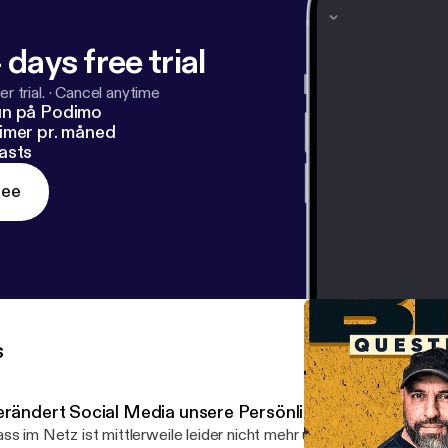
 days free trial
r trial.
·
Cancel anytime
un på Podimo
imer pr. måned
asts
ree
s
erändert Social Media unsere Persönlichkeit?
ss im Netz ist mittlerweile leider nicht mehr unbekannt. Ob Influe