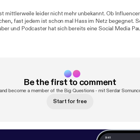
st mittlerweile leider nicht mehr unbekannt. Ob Influence
hen, fast jedem ist schon mal Hass im Netz begegnet. S
uber und Podcaster hat sich bereits eine Social Media Pa
er mit dem Hass nicht mehr umgehen konnte. David weiß
rm mit einem Menschen machen kann. Christian Montag, ist Leiter
Molekulare Psychologie an der Uni Ulm und forscht schon
uss Internet, Smartphones und Computerspiele auf unser
 und Emotionalität haben. Wie wir den Hass im Netz sto
hitstorm mit einem Menschen anrichtet, darüber sprechen
Be the first to comment
 and become a member of the Big Questions - mit Serdar Somunc
Start for free