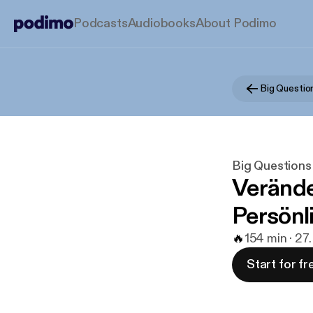
Podcasts
Audiobooks
About Podimo
Big Questions
Verände
Persönl
🔥
1
54 min · 27
Start for fr