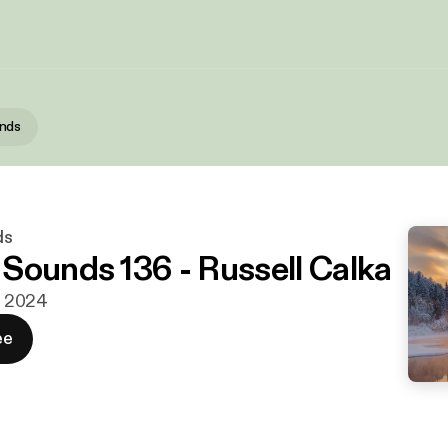
nds
ds
Sounds 136 - Russell Calka
n. 2024
ee