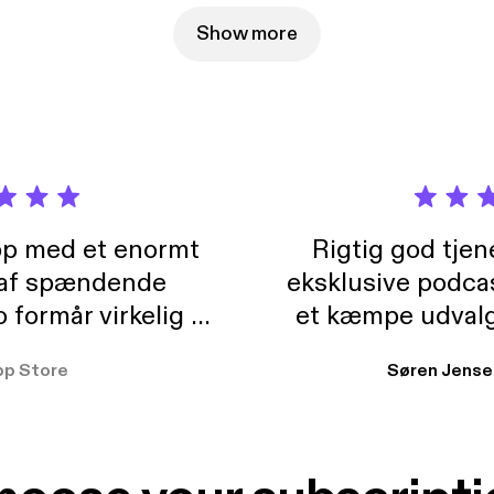
Show more
pp med et enormt
Rigtig god tje
 af spændende
eksklusive podca
formår virkelig at
et kæmpe udvalg
 der takler de lidt
lydbøger. Kan va
pp Store
Søren Jense
r. At der så også
ikke andet så 
 til en billig pris,
Dårligdommerne,
et min favorit app.
Hakkedrengene o