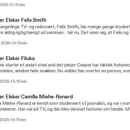
r på. Mads er et dybt menneske, som søger. Søger ro, søger svar, s
stensen
-
2025
1 h 11 min
søger han menneskets opgave. Mærk søgen her
num
r Elsker Felix Smith
ammon
ngeårige TV- og radiovært, Felix Smith, har mange gange krydset
 Skov
re aldrig rigtig hængt ud sammen - før nu. Det viser sig, at Felix og
. Et talent for fordybelse i sager som nærmest kan virke konspirato
-
 2025
1 h 11 min
ind med Brigitte Macron, og F
ttps://www.instagram.com/therealcasperchristensen/
r Elsker Filuka
le starter et andet sted end det plejer: Casper har faktisk forberedt 
edelse, ændrer hele snakken. Nu sidder han overfor en person, som
 er rapper og kunstner med mod og ben i næsen, og hun tør udfor
-
 2025
1 h 15 min
hans øjne. Mærk udfordringen her
r Elsker Camilla Miehe-Renard
a Miehe-Renard er kendt som studievært of journalist, og var i man
nskerne. Hun var på TV, og der blev skrevet historier om hende. 
a længdes efter at fortælle sin egen historie. En anden historie, en
-
 2025
1 h 11 min
har Camilla nu gjort. Mærk længslen her.