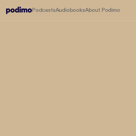
Podcasts
Audiobooks
About Podimo