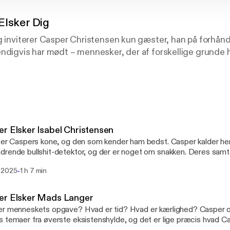
Elsker Dig
g inviterer Casper Christensen kun gæster, han på forhånd
ndigvis har mødt – mennesker, der af forskellige grunde ha
er er uforberedte og umiddelbare. De tager udgangspunk
dt lide dig. Det skaber et trygt rum, hvor to mennesker ka
en – uden manuskript, uden dagsorden og uden filter.
r Elsker Isabel Christensen
ærende, uforudsigelige samtaler om livet, relationer og al
 er Caspers kone, og den som kender ham bedst. Casper kalder he
rende bullshit-detektor, og der er noget om snakken. Deres samta
kærlighed, ærlighed og humor. Casper elsker Isabel. Mærk kærlighede
-
 2025
1 h 7 min
 er en podcast om forbindelser mellem mennesker, og hvad
d åbenhed, respekt og varme fra første ord.
er Elsker Mads Langer
er menneskets opgave? Hvad er tid? Hvad er kærlighed? Casper
og lyt til den nye episode hver onsdag
 temaer fra øverste eksistenshylde, og det er lige præcis hvad 