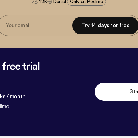
43K
Danish
Only on Podimo
Try 14 days for free
free trial
Sta
ks / month
dimo