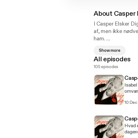
About
Casper 
I Casper Elsker Di
af, men ikke nødve
ham.
Show more
Podcastens samtal
All episodes
præmis: Jeg kan go
105 episodes
ærligt med hinand
Caspe
Resultatet er nærv
Isabel
imellem.
omvand
10 Dec
Casper elsker dig
møder hinanden me
Casp
Hvad 
Tryk følg i appen 
dagens