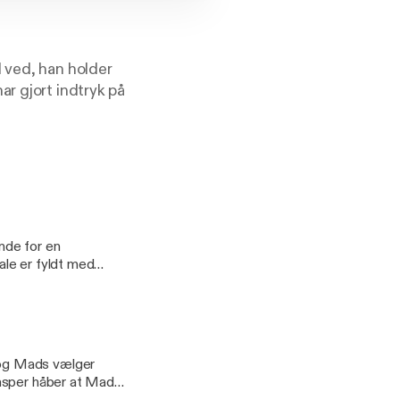
 ved, han holder
r gjort indtryk på
t i den enkle
n tale frit og
t det midt
nde for en
le er fyldt med
n her
 der sker, når man
 og Mads vælger
Casper håber at Mads