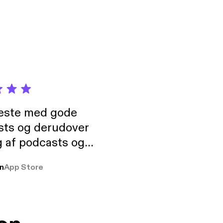
neste med gode
sts og derudover
 af podcasts og
rmt anbefales, om
n
App Store
udelukkende pga
 Klovn podcast,
g Han duo 😁 👍