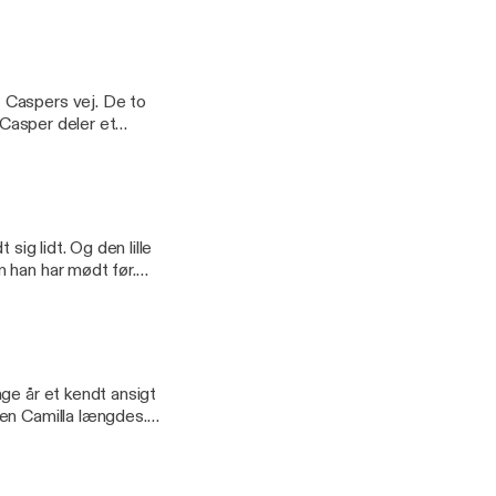
øger sig selv. Og så
 Caspers vej. De to
 Casper deler et
riske. Casper byder
elix byder ind med Epstein-filerne. Mærk fordybelsen her
sig lidt. Og den lille
 han har mødt før.
dre Casper og åbne
ge år et kendt ansigt
Men Camilla længdes.
d den vi troede. Det