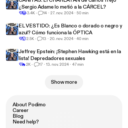
CAÑITAS: El CHARLATÁN de Carlos Trejo
¿Sergio Adame lo metió a la CÁRCEL?
💜
😂
3.4K
14
27. nov. 2024
50 min
EL VESTIDO: ¿Es Blanco o dorado o negro y
azul? Cómo funciona la ÓPTICA
💜
😲
2.5K
13
20. nov. 2024
40 min
Jeffrey Epstein: ¡Stephen Hawking está en la
lista! Depredadores sexuales
💜
🔥
2K
17
13. nov. 2024
47 min
Show more
About Podimo
Career
Blog
Need help?