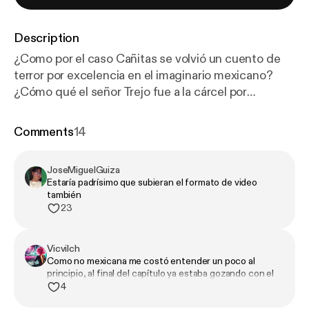
Description
¿Como por el caso Cañitas se volvió un cuento de
terror por excelencia en el imaginario mexicano?
¿Cómo qué el señor Trejo fue a la cárcel por
practicar un exorcismo falso? Tiene mil dramas
desde acusaciones de golpear a sus parejas ¿Cómo
Comments
14
por este sujeto lleva casi dos décadas en una pelea
ultra pública con el infame actor Sergio Adame, al
JoseMiguelGuiza
punto de que lo acusa de haberlo intentado matar,
Estaría padrísimo que subieran el formato de video
teniendo como resultado un muerto que no es él y
también
aún así querer enfrentarse con el supuesto autor de
23
tu atentado… ¡a una batalla de rap!
Vicvilch
Como no mexicana me costó entender un poco al
principio, al final del capítulo ya estaba gozando con el
chisme de alguien que no conozco
4