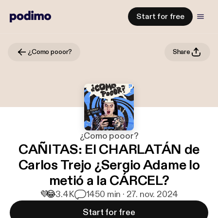
Start for free
¿Como pooor?
Share
¿Como pooor?
CAÑITAS: El CHARLATÁN de
Carlos Trejo ¿Sergio Adame lo
metió a la CÁRCEL?
💜
😂
3.4K
14
50 min · 27. nov. 2024
Start for free