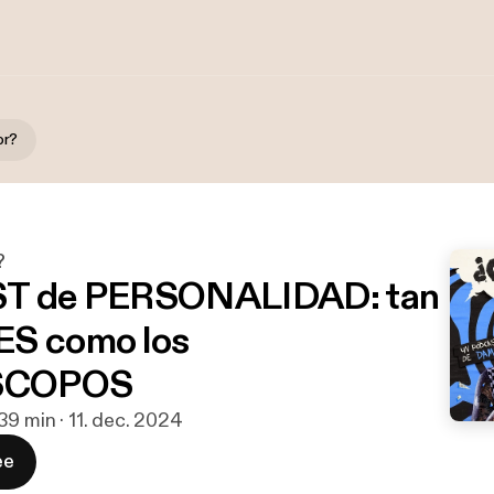
or?
?
ST de PERSONALIDAD: tan
ES como los
SCOPOS
39 min · 11. dec. 2024
ee