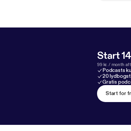
Start 14
99 kr. / month afte
Podcasts k
20 lydbogst
Gratis podc
Start for f