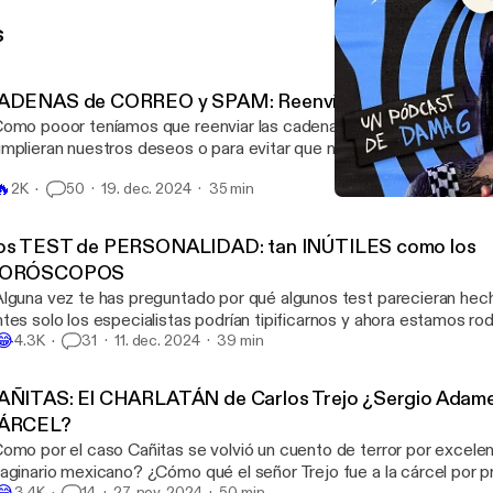
s
ADENAS de CORREO y SPAM: Reenvía esto a 10 amigo
omo pooor teníamos que reenviar las cadenas de Hotmail o latinma
mplieran nuestros deseos o para evitar que nos cayera una maldici
nsabas que esto sólo sucedía en los 90’s o 2 miles, estás muy eq
🔥
2K
50
19. dec. 2024
35 min
denas existen desde hace miles de años así es y se sigue con la t
Los TEST de PERSONALI
mos a hablar de las cadenas y los correos y mensajes virales, del
¿Como pooor?
tafas piramidales y mucho más.
os TEST de PERSONALIDAD: tan INÚTILES como los
ORÓSCOPOS
lguna vez te has preguntado por qué algunos test parecieran hech
es solo los especialistas podrían tipificarnos y ahora estamos rodeados de
😂
todos informales para supuestamente explorar nuestra personalida
4.3K
31
11. dec. 2024
39 min
rsonalidades de Myers–Briggs es una CHARLATANERÍA multimill
AÑITAS: El CHARLATÁN de Carlos Trejo ¿Sergio Adame l
ÁRCEL?
omo por el caso Cañitas se volvió un cuento de terror por excelen
io mexicano? ¿Cómo qué el señor Trejo fue a la cárcel por practicar un
😂
3.4K
14
27. nov. 2024
50 min