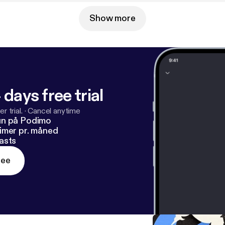
Show more
 days free trial
r trial.
·
Cancel anytime
un på Podimo
imer pr. måned
asts
ree