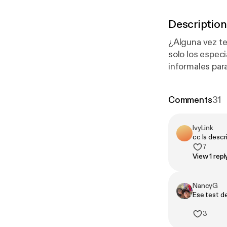
Description
¿Alguna vez te
solo los especialistas p
informales par
personalidade
Comments
31
IvyLink
cc la desc
7
View 1 repl
NancyG
Ese test de
3