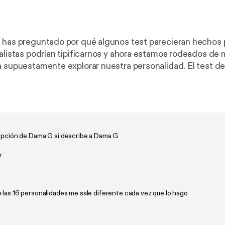
 has preguntado por qué algunos test parecieran hechos 
odrían tipificarnos y ahora estamos rodeados de métodos
a supuestamente explorar nuestra personalidad. El test de
s de Myers–Briggs es una CHARLATANERÍA multimillonar
ripción de Dama G si describe a Dama G
y
 las 16 personalidades me sale diferente cada vez que lo hago