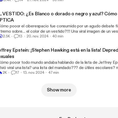
orcismo falso? Tiene mil dramas desde acusaciones de golpear a 
ómo por este sujeto lleva casi dos décadas en una pelea ultra púb
fame actor Sergio Adame, al punto de que lo acusa de haberlo int
L VESTIDO: ¿Es Blanco o dorado o negro y azul? Cómo 
niendo como resultado un muerto que no es él y aún así querer enf
PTICA
puesto autor de tu atentado… ¡a una batalla de rap!
ómo pooor el ciberespacio fue consumido por un agudo debate fi
tremo sobre… el color de un vestido?!!! Una viral imagen de un v
😲
irmaban que era obviamente blanco y dorado y otros juraban que e
2.5K
13
20. nov. 2024
40 min
ro el internet por completo. ¿Cómo que el creador del meme inten
posa? Cómo funciona el color, la visión y las ilusiones ópticas, ¿Q
effrey Epstein: ¡Stephen Hawking está en la lista! Depr
mosos existen?
exuales
ómo pooor todo mundo andaba hablando de la lista de Jeffrey E
lvió viral una lista? una lista del mandado??? de útiles escolares? n
🔥
nte supuestamente involucrada con el fallecido famoso delincuen
2K
17
13. nov. 2024
47 min
stein, que tejió una red de tráfico de menores en.. un esquema p
ephen Hawking, Bill Gates y hasta Oprah Winfrey aparecen ahí?
Show more