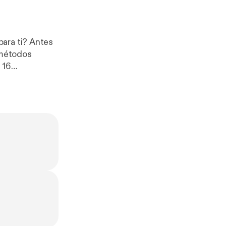
para ti? Antes
 16
ia.