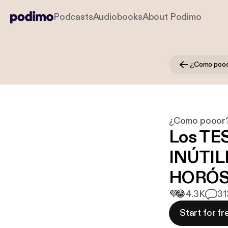
Podcasts
Audiobooks
About Podimo
¿Como poo
¿Como pooor
Los TE
INÚTIL
HORÓ
💜
😂
4.3K
31
Start for fr