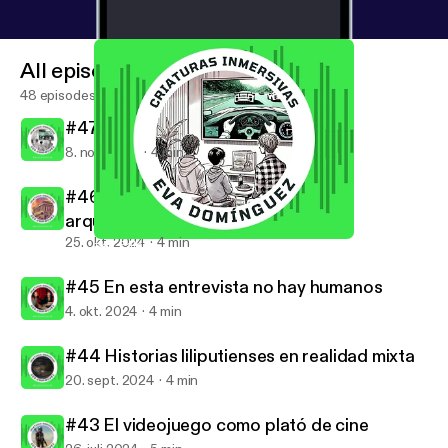
All episodes
48 episodes
#47 Falsos recuerdos amplificados
8. nov. 2024
4 min
#46 Escaneo 3D contra el expolio
arqueológico
25. okt. 2024
4 min
#47 Falsos recuerdos amplificados
Criaturas inmersivas
#45 En esta entrevista no hay humanos
4. okt. 2024
4 min
#44 Historias liliputienses en realidad mixta
20. sept. 2024
4 min
#43 El videojuego como plató de cine