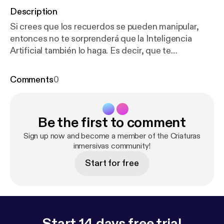
Description
Si crees que los recuerdos se pueden manipular,
entonces no te sorprenderá que la Inteligencia
Artificial también lo haga. Es decir, que te
contribuya a que recuerdes cosas que no pasaron
como piensas. ¿Crees que no eres tan manipulable?
Comments
0
Escucha primero el podcast y a lo mejor cambias de
opinión. #IA #memoria #chatbot #MIT
Be the first to comment
Sign up now and become a member of the Criaturas
inmersivas community!
Start for free
Start 14 days free trial