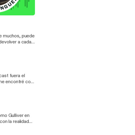
 que recuerdes
ulable? Escucha
e opinión. #IA #memoria #chatbot #MIT
s en realidad mixta
 de muchos, puede
devolver a cada
rtenón. #3D #arqueología #patrimonio
ast fuera el
me encontré con
íbete en
omo Gulliver en
con la realidad