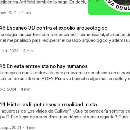
teligencia Artificial también lo haga. Es decir, que te contribuya a
sas que no pasaron como piensas. ¿Crees que no eres tan manip
 nov. 2024
4 min
primero el podcast y a lo mejor cambias d
#44 Historias liliputiense
Criaturas inmersivas
46 Escaneo 3D contra el expolio arqueológico
cnología tan puntera como el escaneo tridimensional, al alcance
r el mejor aliado para recuperar el pasado arqueológico y además 
uno lo que es suyo. Y todo a colación del Pa
. okt. 2024
4 min
45 En esta entrevista no hay humanos
e imaginas que la entrevista que estuvieras escuchando en el podc
sumen de un informe PDF? Pues yo buscaba algo más sencillo y 
 hacer este podcast. #IA #Google #NotebookLM Si quieres recibir un
 okt. 2024
4 min
sumen con acceso a todos los podcast y su versión escrita, suscr
vadominguez.com
4 Historias liliputienses en realidad mixta
 acuerdas de Los viajes de Gulliver? ¿Qué te parecería sentirte c
liput? Ese lugar de seres diminutos dónde tú serías gigante? Pues 
 ya puedes sentirte así. #AR #MR #realidadaumentada #teatro #videojuego
. sept. 2024
4 min
ixta Si quieres recibir un resumen con acceso a todos los podcast y su