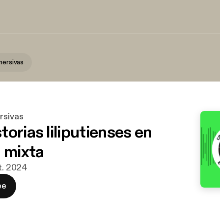
mersivas
rsivas
orias liliputienses en
d mixta
pt. 2024
ee