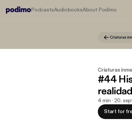
Podcasts
Audiobooks
About Podimo
Criaturas in
Criaturas inme
#44 Hist
realida
4 min · 20. se
Start for fr