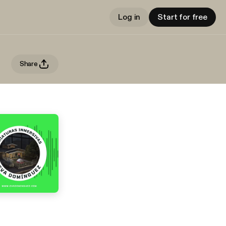
Log in
Start for free
Share