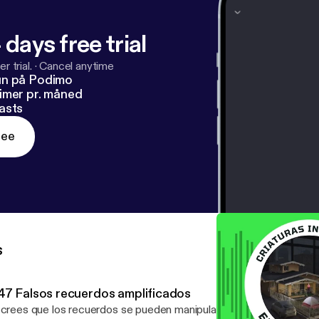
 days free trial
r trial.
·
Cancel anytime
un på Podimo
imer pr. måned
asts
ree
s
47 Falsos recuerdos amplificados
 crees que los recuerdos se pueden manipular, entonces no te sor