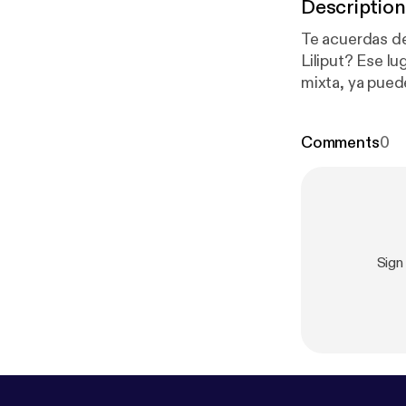
Description
Te acuerdas de
Liliput? Ese l
mixta, ya puedes sentirte así. #AR #MR
#realidad mixta Si quieres recibir un resumen con acceso a todos los podcas
versión escrit
Comments
0
Sign