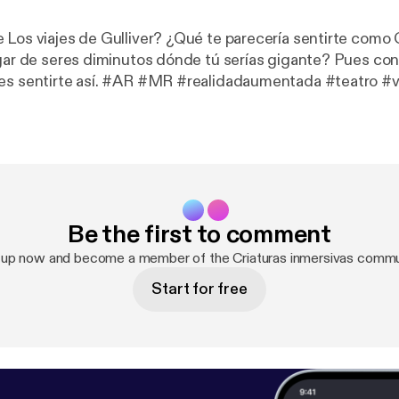
 Los viajes de Gulliver? ¿Qué te parecería sentirte como G
ugar de seres diminutos dónde tú serías gigante? Pues con 
 #realidadaumentada #teatro #videojuego
t y su
a, suscríbete en evadominguez.com
Be the first to comment
 up now and become a member of the Criaturas inmersivas commu
Start for free