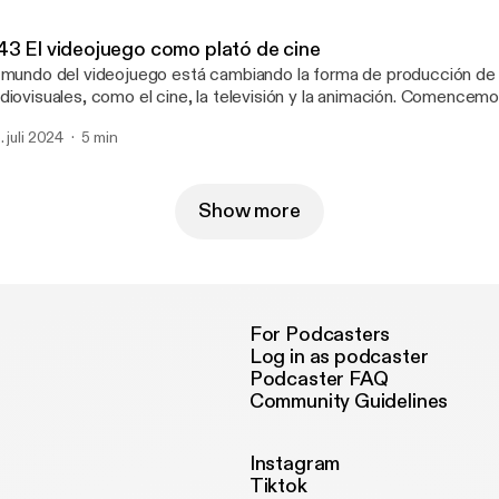
rsión escrita, suscríbete en evadominguez.com
43 El videojuego como plató de cine
 mundo del videojuego está cambiando la forma de producción de o
diovisuales, como el cine, la televisión y la animación. Comencemo
. #videojuegos #Unreal Engine #cine #mandalorian #producción
. juli 2024
5 min
 quieres recibir un resumen con acceso a todos los podcast y su
rsión escrita, suscríbete en evadominguez.com
Show more
For Podcasters
Log in as podcaster
Podcaster FAQ
Community Guidelines
Instagram
Tiktok