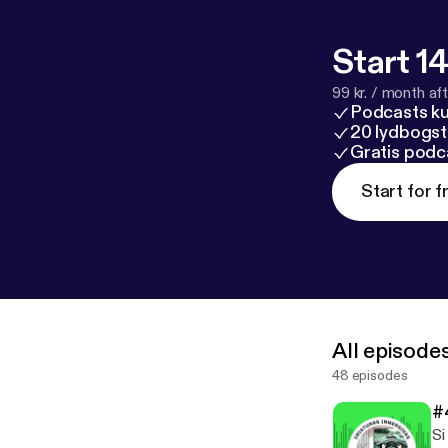
Start 14
99 kr. / month afte
Podcasts k
20 lydbogst
Gratis podc
Start for f
All episode
48 episodes
#
Si