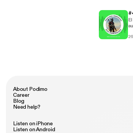
ve
#
El
au
o escenarios
26
#audovisual Si
ve
About Podimo
Career
Blog
Need help?
Listen on iPhone
Listen on Android