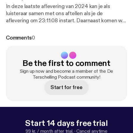
In deze laatste aflevering van 2024 kan je als
luisteraar samen met ons aftellen als je de
aflevering om 23:11:08 instart. Daarnaast komen we
met een bijzondere verrassing. De onderwerpen
gaan alle kanten op, van een eindejaarsquiz tot een
Comments
0
laatste bespreking van de het rattenprobleem. We
wensen iedereen in ieder geval een zalig nieuwjaar.
Be the first to comment
Sign up now and become a member of the De
Terschelling Podcast community!
Start for free
Start 14 days free trial
99 kr. / month after trial.
·
Cancel anytime