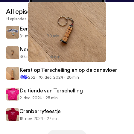
All episodes
11 episodes
Een Terschellinger toegift
31. mar. 2025
30 min
Nevenactiviteiten
30. dec. 2024
55 min
Nevenactiviteiten
De Terschelling Podcast
Kerst op Terschelling en op de dansvloer
💜
😂
252
16. dec. 2024
28 min
De tiende van Terschelling
2. dec. 2024
25 min
Cranberryfeestje
18. nov. 2024
27 min