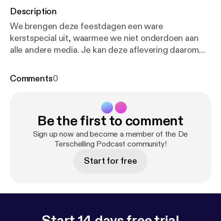
Description
We brengen deze feestdagen een ware
kerstspecial uit, waarmee we niet onderdoen aan
alle andere media. Je kan deze aflevering daarom
ook goed bewaren tot een van de warme
kerstdagen om met de familie te genieten van
Comments
0
Terschellingse gezelligheid. Niet alleen onze eigen
kerstervaringen komen aan bod, maar ook de leuke
kerstige activiteiten die Terschelling deze winter te
Be the first to comment
bieden heeft.
Sign up now and become a member of the De
Terschelling Podcast community!
Start for free
Start 14 days free trial