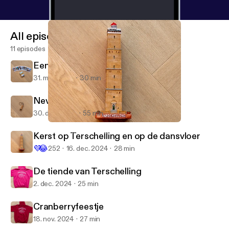
All episodes
11 episodes
Een Terschellinger toegift
31. mar. 2025
30 min
Nevenactiviteiten
30. dec. 2024
55 min
Kerst op Terschelling en op de dansvloer
De Terschelling Podcast
Kerst op Terschelling en op de dansvloer
💜
😂
252
16. dec. 2024
28 min
De tiende van Terschelling
2. dec. 2024
25 min
Cranberryfeestje
18. nov. 2024
27 min