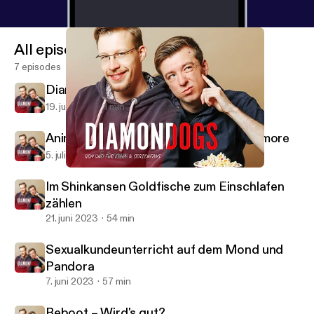
All episodes
7 episodes
Diamond Dogs geht in eine Pause
19. juli 2023
1 min
Animierte Wächter hüpfen nach Nevermore
5. juli 2023
54 min
Sexualkundeunterricht auf dem Mond und Pandora
Diamond Dogs – Von und für Film- & Serienfans
Im Shinkansen Goldfische zum Einschlafen
zählen
21. juni 2023
54 min
Sexualkundeunterricht auf dem Mond und
Pandora
7. juni 2023
57 min
Reboot – Wird's gut?