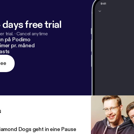
76-ef8b-4c76-a527-2ba368df2de5?creatorId=45472ee
28c09d&key=wARQpmK4kI2Y&source=ln&from=mobile
] 
tify.com/show/38cKH92qsOBGhtZ7jFaK1A?si=a86501c7
 days free trial
s://www.youtube.com/playlist?list=PLmhns62O0tTjljD
r trial.
·
Cancel anytime
un på Podimo
imer pr. måned
asts
ree
s
iamond Dogs geht in eine Pause