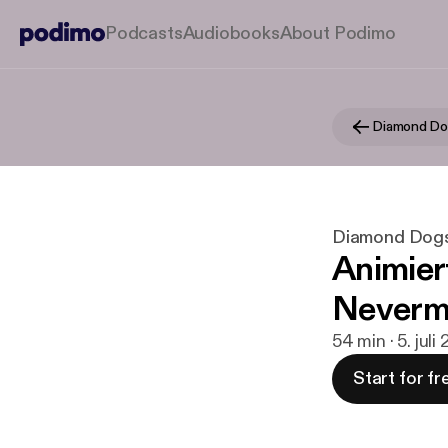
Podcasts
Audiobooks
About Podimo
Diamond Dogs 
Animier
Neverm
54 min · 5. juli
Start for fr