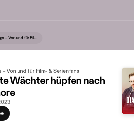
Diamond Dogs – Von und für Film- & Serienfans
– Von und für Film- & Serienfans
te Wächter hüpfen nach
ore
 2023
ee