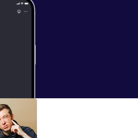
f-6baa-4d71-
› Spotify [
http
4ad1444b
] ›
RGbUNI2nNEiuB