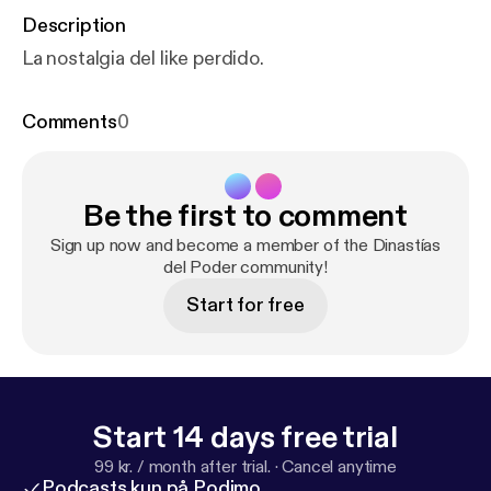
Description
La nostalgia del like perdido.
Comments
0
Be the first to comment
Sign up now and become a member of the Dinastías
del Poder community!
Start for free
Start 14 days free trial
99 kr. / month after trial.
·
Cancel anytime
Podcasts kun på Podimo