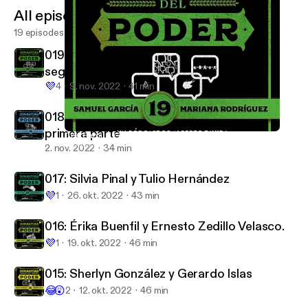
All episodes
19 episodes
019: Samuel García y Mariana Rodríguez,
segunda parte
💜
4
9. nov. 2022
41 min
018: Mariana Rodríguez y Samuel García,
primera parte
019: Samuel García y Mariana Rodríguez, segunda parte
Dinastías del Poder
2. nov. 2022
34 min
017: Silvia Pinal y Tulio Hernández
💜
1
26. okt. 2022
43 min
016: Érika Buenfil y Ernesto Zedillo Velasco.
💜
1
19. okt. 2022
46 min
015: Sherlyn González y Gerardo Islas
😂
😲
2
12. okt. 2022
46 min