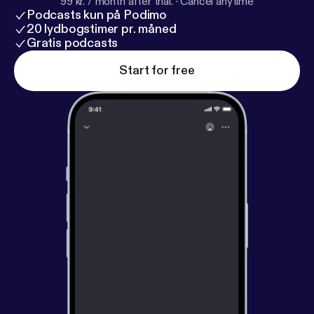
99 kr. / month after trial.
·
Cancel anytime
Podcasts kun på Podimo
20 lydbogstimer pr. måned
Gratis podcasts
Start for free