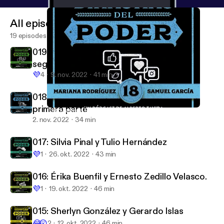
All episodes
19 episodes
019: Samuel García y Mariana Rodríguez,
segunda parte
💜
4
9. nov. 2022
41 min
018: Mariana Rodríguez y Samuel García,
primera parte
018: Mariana Rodríguez y Samuel García, primera parte
Dinastías del Poder
2. nov. 2022
34 min
017: Silvia Pinal y Tulio Hernández
💜
1
26. okt. 2022
43 min
016: Érika Buenfil y Ernesto Zedillo Velasco.
💜
1
19. okt. 2022
46 min
015: Sherlyn González y Gerardo Islas
😂
😲
2
12. okt. 2022
46 min