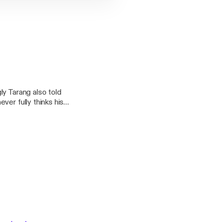
ly Tarang also told
ver fully thinks his
eason for doing it,