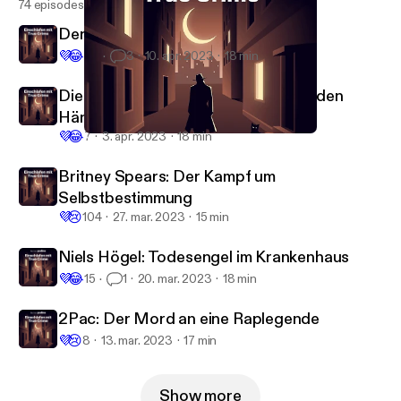
74 episodes
Der Madonnenraub
💜
😂
64
3
10. apr. 2023
18 min
Die OPEC-Geiselnahme: Minister in den
Händen von Terroristen
💜
😂
7
3. apr. 2023
18 min
Niels Högel: Todesengel im Krankenhaus
Einschlafen mit True Crime
Britney Spears: Der Kampf um
Selbstbestimmung
💜
😢
104
27. mar. 2023
15 min
Niels Högel: Todesengel im Krankenhaus
💜
😂
15
1
20. mar. 2023
18 min
2Pac: Der Mord an eine Raplegende
💜
😢
8
13. mar. 2023
17 min
Show more