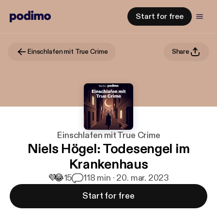
Start for free
Einschlafen mit True Crime
Share
Einschlafen mit True Crime
Niels Högel: Todesengel im
Krankenhaus
💜
😂
15
1
18 min · 20. mar. 2023
Start for free