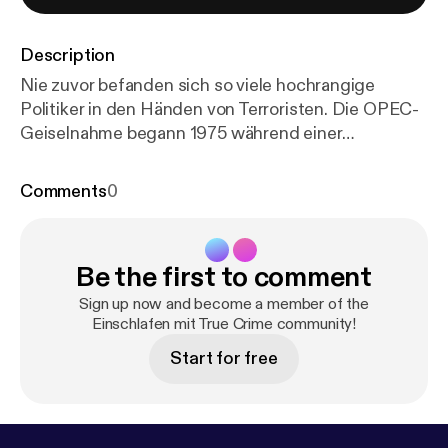
Description
Nie zuvor befanden sich so viele hochrangige
Politiker in den Händen von Terroristen. Die OPEC-
Geiselnahme begann 1975 während einer
Ministerkonferenz der Organisation
erdölexportierender Länder (OPEC) in Wien. Ein
Comments
0
sechsköpfiges internationales Terrorkommando
nahm 62 Geiseln, darunter 11 Erdölminister. Der
Podcast ist unter der Lizenz CC BY-SA 3.0
Be the first to comment
verfügbar. Der Artikel wurde redaktionell
überarbeitet. Zum Wikipedia-Artikel:
https://de.wikip
Sign up now and become a member of the
edia.org/wiki/OPEC-Geiselnahme
Einschlafen mit True Crime community!
Produziert von
Schønlein Media:
https://www.schonlein.media/
Start for free