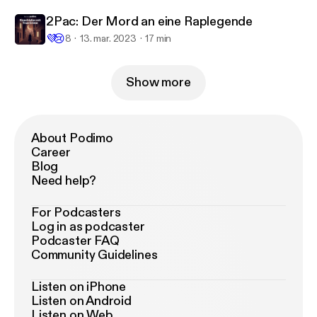
2Pac: Der Mord an eine Raplegende
💜
😢
8
13. mar. 2023
17 min
Show more
About Podimo
Career
Blog
Need help?
For Podcasters
Log in as podcaster
Podcaster FAQ
Community Guidelines
Listen on iPhone
Listen on Android
Listen on Web