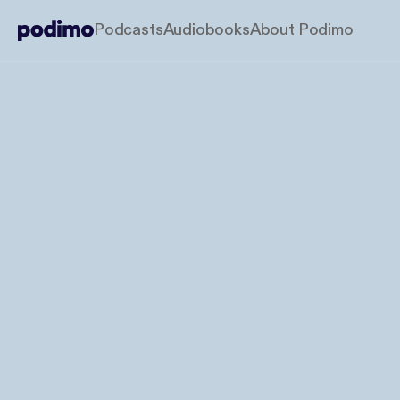
Podcasts
Audiobooks
About Podimo