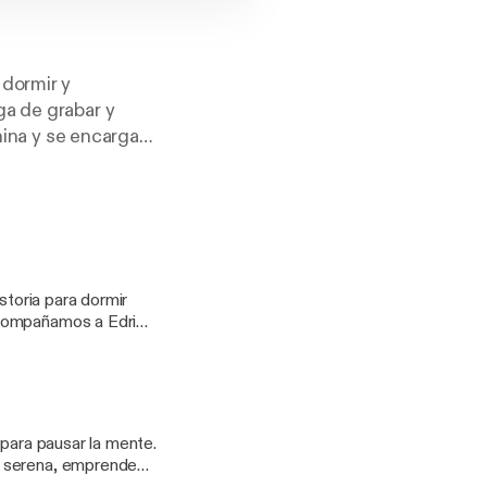
 dormir y
ga de grabar y
nina y se encarga
s historias.
storia para dormir
acompañamos a Edric,
u viaje lo lleva
ces parecen abrazar el
era calma no se busca
de huir encuentra
za y soltando todas
 para pausar la mente.
ara dormir, diseñado
a serena, emprende
baja el volumen,