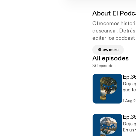
About
El Podc
Ofrecemos histori
descansar. Detrás
editar los podcast 
de las RRSS. Aleja
Show more
All episodes
36 episodes
Ep.36
Deja q
que te
un vie
1 Aug 
hasta 
corazó
fuera,
Ep.35
junto 
Deja q
sus te
En un 
para l