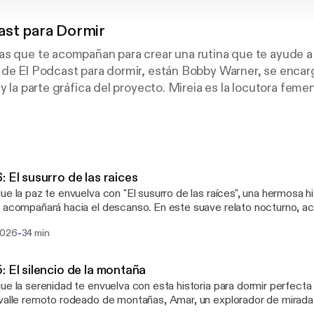
ast para Dormir
as que te acompañan para crear una rutina que te ayude a
 de El Podcast para dormir, están Bobby Warner, se encar
y la parte gráfica del proyecto. Mireia es la locutora feme
ndro es el locutor masculino y quien se encarga de crear la
: El susurro de las raices
ue la paz te envuelva con "El susurro de las raíces", una hermosa hi
 acompañará hacia el descanso. En este suave relato nocturno, 
jo caminante que busca el silencio tras años de ruido en las aldeas. S
-
2026
34 min
la cima de una colina, al pie de un antiguo y sereno roble cuyas raí
n de la tierra. Allí, en perfecta quietud, comprende que la verdad
 sino que habita dentro de nosotros. Al tiempo, una joven cansada 
: El silencio de la montaña
a él el mismo refugio, aprendiendo a respirar al ritmo de la naturale
ue la serenidad te envuelva con esta historia para dormir perfecta
nsiones. Este cuento calmado es ideal para tu rutina de podcast p
valle remoto rodeado de montañas, Amar, un explorador de mirad
iberar las preocupaciones del día. Pon tu móvil en modo descanso, 