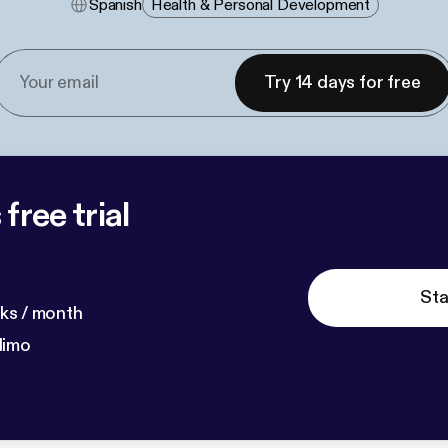
Spanish
Health & Personal Development
Try 14 days for free
free trial
Sta
ks / month
dimo