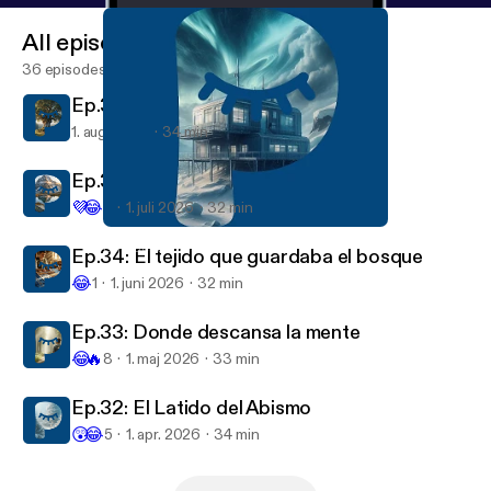
All episodes
36 episodes
Ep.36: El susurro de las raices
1. aug. 2026
34 min
Ep.35: El silencio de la montaña
💜
😂
3
1. juli 2026
32 min
Ep.30: El eco del hielo eterno
El Podcast para Dormir
Ep.34: El tejido que guardaba el bosque
😂
1
1. juni 2026
32 min
Ep.33: Donde descansa la mente
😂
🔥
8
1. maj 2026
33 min
Ep.32: El Latido del Abismo
😲
😂
5
1. apr. 2026
34 min