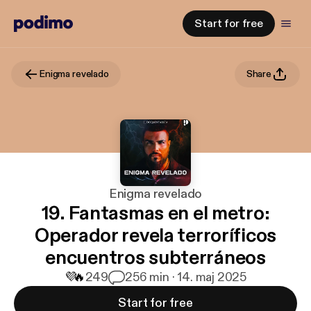
Start for free
Enigma revelado
Share
Enigma revelado
19. Fantasmas en el metro:
Operador revela terroríficos
encuentros subterráneos
💜
🔥
249
2
56 min · 14. maj 2025
Start for free