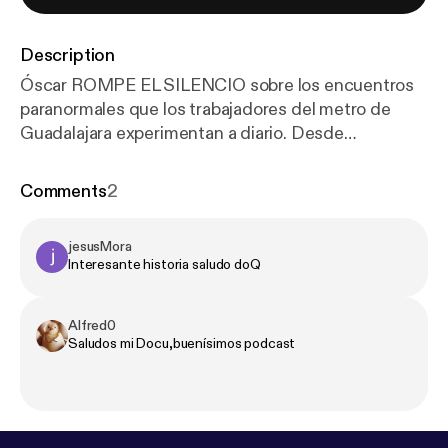
Description
Óscar ROMPE EL SILENCIO sobre los encuentros
paranormales que los trabajadores del metro de
Guadalajara experimentan a diario. Desde
apariciones que PERSIGUEN a los trenes hasta
voces que PREDICEN ACCIDENTES. Esta
Comments
2
entrevista EXPONE por qué ciertas estaciones son
EVITADAS por los empleados durante turnos
jesusMora
nocturnos y las GRABACIONES de seguridad que
Interesante historia saludo doQ
han sido CONFISCADAS. Descubre por qué los
túneles subterráneos actúan como PORTALES para
entidades que NO DEBERÍAN ESTAR ENTRE
Alfred0
Saludos mi Docu,buenísimos podcast
NOSOTROS.