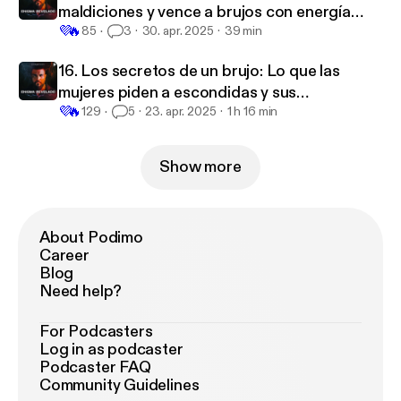
maldiciones y vence a brujos con energía
💜
🔥
pura
85
3
30. apr. 2025
39 min
16. Los secretos de un brujo: Lo que las
mujeres piden a escondidas y sus
💜
🔥
consecuencias
129
5
23. apr. 2025
1 h 16 min
Show more
About Podimo
Career
Blog
Need help?
For Podcasters
Log in as podcaster
Podcaster FAQ
Community Guidelines