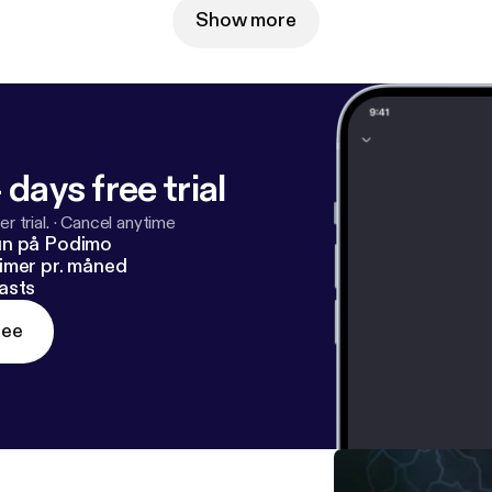
Show more
 days free trial
r trial.
·
Cancel anytime
un på Podimo
imer pr. måned
asts
ree