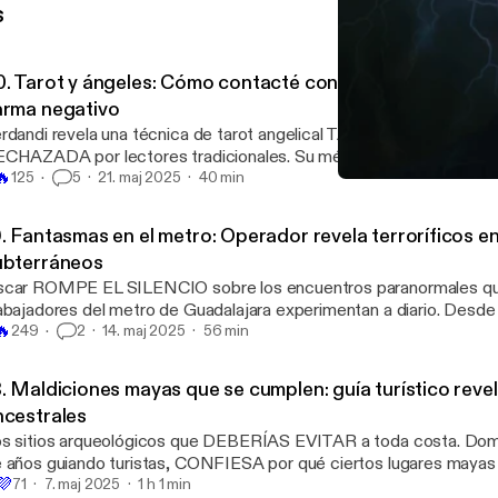
s
0. Tarot y ángeles: Cómo contacté con tu ángel guardián 
arma negativo
rdandi revela una técnica de tarot angelical TAN PODEROSA que
CHAZADA por lectores tradicionales. Su método para conectar 
🔥
uardianes ha provocado MANIFESTACIONES FÍSICAS durante s
125
5
21. maj 2025
40 min
20. Tarot y ángeles: Cómo
abadas. En esta entrevista, expone por qué muchas personas est
Enigma revelado
NERGÉTICAMENTE BLOQUEADAS por traumas de VIDAS PAS
9. Fantasmas en el metro: Operador revela terroríficos 
 técnica ha LIBERADO a clientes de depresiones RESISTENTES
ubterráneos
dicamentos. ¿Por qué los psiquiatras están tan NERVIOSOS con
car ROMPE EL SILENCIO sobre los encuentros paranormales qu
abajadores del metro de Guadalajara experimentan a diario. Desde
🔥
ERSIGUEN a los trenes hasta voces que PREDICEN ACCIDENTE
249
2
14. maj 2025
56 min
trevista EXPONE por qué ciertas estaciones son EVITADAS por
rante turnos nocturnos y las GRABACIONES de seguridad que ha
. Maldiciones mayas que se cumplen: guía turístico revel
NFISCADAS. Descubre por qué los túneles subterráneos actúa
ncestrales
ORTALES para entidades que NO DEBERÍAN ESTAR ENTRE 
s sitios arqueológicos que DEBERÍAS EVITAR a toda costa. Do
 años guiando turistas, CONFIESA por qué ciertos lugares mayas

💜
MPREGNADOS de energías mortales que siguen COBRANDO VÍ
71
7. maj 2025
1 h 1 min