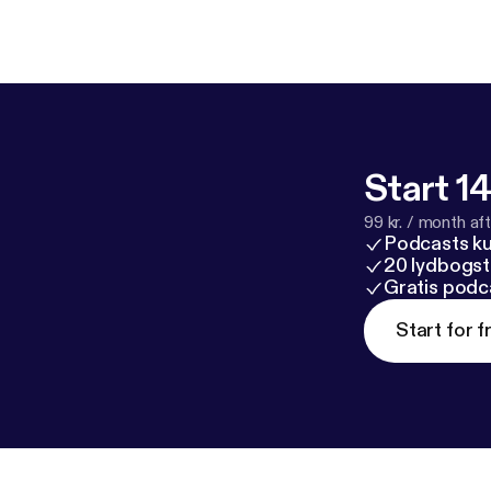
Start 14
99 kr. / month afte
Podcasts k
20 lydbogst
Gratis podc
Start for f