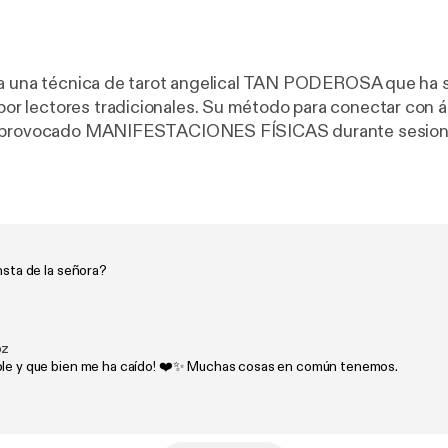
la una técnica de tarot angelical TAN PODEROSA que ha 
 lectores tradicionales. Su método para conectar con 
a provocado MANIFESTACIONES FÍSICAS durante sesion
vista, expone por qué muchas personas están ENERGÉ
or traumas de VIDAS PASADAS y cómo su técnica ha
epresiones RESISTENTES a medicamentos. ¿Por qué los p
VIOSOS con sus resultados?
insta de la señora?
oz
ble y que bien me ha caído! ❤️✨ Muchas cosas en común tenemos.