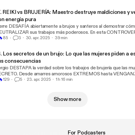
storias de turistas que, tras tomar piedras o hacer bromas en sitio
ufrieron ACCIDENTES INEXPLICABLES o ENFERMEDADES R
7. REIKI vs BRUJERÍA: Maestro destruye maldiciones y v
ta entrevista expone la VERDAD que las autoridades turísticas 
on energía pura
r miedo a perder ingresos.
erre DESAFÍA abiertamente a brujos y santeros al demostrar cóm
UTRALIZAR sus trabajos más poderosos. En esta CONTROVERS
🔥
vela técnicas de magia nórdica PROHIBIDAS que combinadas con
85
3
30. apr. 2025
39 min
CUDO IMPENETRABLE contra ataques psíquicos. Sus afirmaci
nerado AMENAZAS de practicantes de magia negra que ven sus
6. Los secretos de un brujo: Lo que las mujeres piden a 
ENAZADOS. ¿Es posible que la energía positiva sea más PODE
us consecuencias
 rituales oscuros?
rgio DESTAPA la verdad sobre los trabajos de brujería que las muj
ECRETO. Desde amarres amorosos EXTREMOS hasta VENGAN
🔥
STROZAN vidas enteras. Esta entrevista ha sido DENUNCIADA 
129
5
23. apr. 2025
1 h 16 min
ministas por exponer prácticas que muchas prefieren mantener 
 brujo revela las CONSECUENCIAS KÁRMICAS que nadie te advie
tas prácticas pueden VOLVERSE CONTRA quien las solicita de 
Show more
ERRORÍFICAS.
For Podcasters