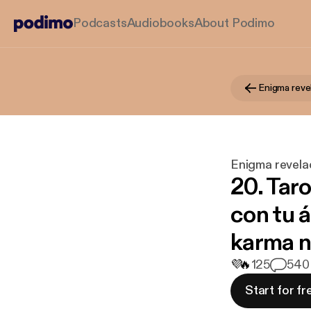
Podcasts
Audiobooks
About Podimo
Enigma reve
Enigma revel
20. Tar
con tu á
karma n
💜
🔥
125
5
40 
Start for fr