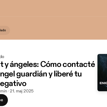
lado
ado
ot y ángeles: Cómo contacté
ngel guardián y liberé tu
egativo
min · 21. maj 2025
ee