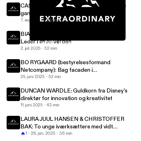
CASPER CHRISTENSEN: Den allerførste
gang
7. aug. 2025
55 min
BIANCA BRUHN (CEO Google Danmark):
Leder i en AI-verden
SOL CAMPBELL: God ledelse ifølge en fodbold-legende
EXTRAORDINARY v/ Jonathan Løw
2. juli 2025
52 min
BO RYGAARD (bestyrelsesformand
Netcompany): Bag facaden i
bestyrelseslokalet
25. juni 2025
52 min
DUNCAN WARDLE: Guldkorn fra Disney's
direktør for innovation og kreativitet
11. juni 2025
43 min
LAURA JUUL HANSEN & CHRISTOFFER
BAK: To unge iværksættere med vidt
🔥
forskellige sandheder
1
28. jan. 2025
36 min