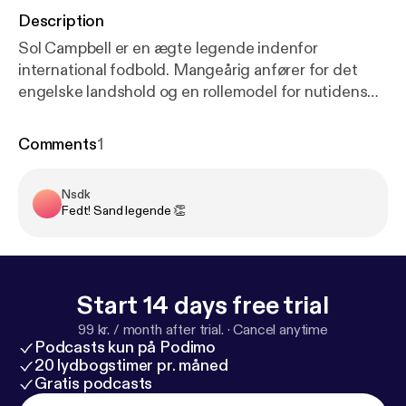
Description
Sol Campbell er en ægte legende indenfor
international fodbold. Mangeårig anfører for det
engelske landshold og en rollemodel for nutidens
unge talenter. I denne live-optagelse af
EXTRAORDINARY kan du glæde dig til en
Comments
1
underholdende, ærlig og jordnær samtale imellem
vært Jonathan Løw og fodboldlegende Sol
Nsdk
Campbell. Sol deler sine tanker om ledelse og
Fedt! Sand legende 👏
teamwork, og hvordan hans mange erfaringer fra
topsport kan bruges af det erhvervsliv, han nu er
aktiv investor indenfor. Husk at klikke på
FØLG/FOLLOW, så du ikke misser nye episoder af
Start 14 days free trial
EXTRAORDINARY podcasten.
99 kr. / month after trial.
·
Cancel anytime
Podcasts kun på Podimo
20 lydbogstimer pr. måned
Gratis podcasts