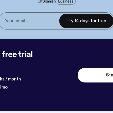
Spanish
Business
Try 14 days for free
free trial
Sta
ks / month
dimo