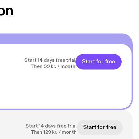
on
RiNn7NjQJHWgAo4mC
l sino una charla SIN
⁠⁠⁠⁠⁠⁠⁠⁠⁠⁠⁠⁠⁠⁠⁠⁠⁠⁠⁠⁠⁠⁠⁠⁠⁠⁠⁠⁠⁠⁠⁠⁠⁠⁠⁠⁠⁠⁠⁠
 suscrito al Podcast y
Start 14 days free trial
Start for free
Then 99 kr. / month
zúcar y Carbohidratos 01:11:03 Dietas Mágicas Milagrosas 01:15:15 Mensaje Final
Start 14 days free trial
Start for free
Then 129 kr. / month