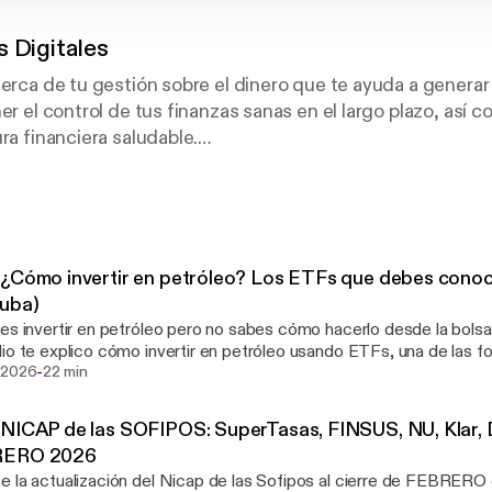
s Digitales
cerca de tu gestión sobre el dinero que te ayuda a generar
er el control de tus finanzas sanas en el largo plazo, así c
ra financiera saludable.
ión desde mi propia experiencia y aprendemos juntos de
siones, para que tengas un mapa de tu dinero y te encami
.
¿Cómo invertir en petróleo? Los ETFs que debes cono
os reales de tu vida diaria para integrar planes y estrate
suba)
ivo de crear, crecer y proteger tu patrimonio.
s invertir en petróleo pero no sabes cómo hacerlo desde la bolsa? 🛢️📈 
io te explico cómo invertir en petróleo usando ETFs, una de las 
-
bles, prácticas y populares para empezar en el mundo de las inve
 2026
22 min
 son los mejores ETFs de petróleo, cómo funcionan, sus ventajas
erar antes de invertir tu dinero. 💡Además, entenderás la diferenci
NICAP de las SOFIPOS: SuperTasas, FINSUS, NU, Klar, Di
eo (Brent vs WTI) y por qué esto es clave para tomar mejores deci
ERO 2026
e contenido es ideal si estás empezando en inversiones o quieres d
 la actualización del Nicap de las Sofipos al cierre de FEBRERO de
mmodities. 📧Recibe GRATIS el TEST para descubrir tu perfil de