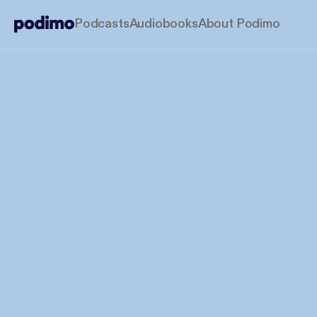
Podcasts
Audiobooks
About Podimo