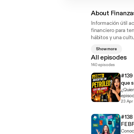
About
Finanza
Información útil a
financiero para ten
hábitos y una cultu
Show more
Comparto informac
All episodes
personales e inver
140 episodes
libertad financiera
#139 
Conoceremos ejempl
que 
tod@s con el objet
¿Quiere
episod
accesi
23 Apr
cuáles
consid
#138 
petról
FEBR
👉 Est
Conoce
portafolio con co