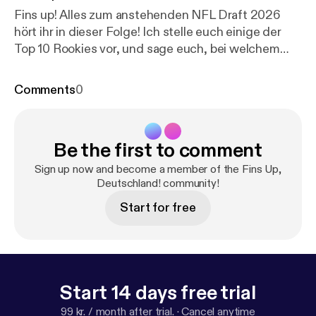
Fins up! Alles zum anstehenden NFL Draft 2026
hört ihr in dieser Folge! Ich stelle euch einige der
Top 10 Rookies vor, und sage euch, bei welchem
Team sie landen könnten. Außerdem gibt es
natürlich meinen Miami Dolphins Mock Draft! Seid
Comments
0
gespannt, welche Spieler ich ausgewählt habe!
Danke fürs Anhören! :-) Ihr findet mich u.a. hier:⁠⁠⁠⁠⁠⁠⁠⁠⁠⁠⁠⁠⁠⁠⁠⁠⁠⁠⁠⁠⁠⁠⁠⁠⁠⁠⁠⁠⁠⁠⁠⁠⁠⁠⁠⁠⁠⁠⁠⁠⁠⁠⁠⁠⁠⁠⁠⁠⁠⁠⁠⁠⁠⁠⁠⁠⁠⁠⁠⁠⁠⁠⁠⁠⁠⁠⁠ [
htt
p://www.njoyfootball.de/
] ⁠⁠⁠⁠⁠⁠⁠⁠⁠⁠⁠⁠⁠⁠⁠⁠⁠⁠⁠⁠www.njoyfootball.de⁠⁠⁠⁠⁠⁠⁠⁠⁠⁠⁠⁠⁠⁠⁠⁠⁠⁠⁠⁠ [
htt
Be the first to comment
p://www.njoyfootball.de/
http://www.njoyfootball.d
e/
]⁠⁠⁠⁠⁠⁠⁠⁠⁠⁠⁠⁠⁠⁠⁠⁠⁠⁠⁠⁠⁠⁠⁠⁠⁠⁠⁠⁠⁠⁠⁠⁠⁠⁠⁠⁠⁠⁠⁠⁠⁠⁠⁠⁠⁠⁠⁠www.instagram.com/njoyfootball⁠⁠⁠⁠⁠⁠⁠⁠⁠⁠⁠⁠⁠⁠⁠⁠⁠⁠⁠⁠⁠⁠⁠⁠⁠⁠⁠⁠⁠⁠⁠⁠⁠⁠⁠⁠⁠⁠⁠⁠⁠⁠⁠⁠⁠⁠⁠ [
http://www.insta
Sign up now and become a member of the Fins Up,
gram.com/njoyfootball
Deutschland! community!
]⁠⁠⁠⁠⁠⁠⁠⁠⁠⁠⁠⁠⁠⁠⁠⁠⁠⁠⁠⁠⁠⁠⁠⁠⁠⁠⁠⁠⁠⁠⁠⁠⁠⁠⁠⁠⁠⁠⁠⁠⁠⁠⁠⁠⁠⁠⁠⁠⁠⁠⁠⁠⁠⁠⁠⁠⁠⁠⁠⁠⁠⁠⁠⁠⁠⁠⁠ [
http://www.facebook.com/nj
oyfootball
] ⁠⁠⁠⁠⁠⁠⁠⁠⁠⁠⁠⁠⁠⁠⁠⁠⁠⁠⁠⁠www.facebook.com/njoyfootball⁠⁠⁠⁠⁠⁠⁠⁠⁠⁠⁠⁠⁠⁠⁠⁠⁠⁠⁠⁠⁠⁠⁠⁠⁠⁠⁠⁠⁠⁠⁠⁠⁠⁠⁠⁠⁠⁠⁠⁠⁠⁠⁠⁠⁠⁠⁠ [
http://w
Start for free
ww.facebook.com/njoyfootball
]⁠⁠⁠⁠⁠⁠⁠⁠⁠⁠⁠⁠⁠⁠⁠⁠⁠⁠⁠⁠⁠⁠⁠⁠⁠⁠⁠⁠⁠⁠⁠⁠⁠⁠⁠⁠⁠⁠⁠⁠⁠⁠⁠⁠⁠⁠⁠⁠⁠⁠⁠⁠⁠⁠⁠⁠⁠⁠⁠⁠⁠⁠⁠⁠⁠⁠⁠ [
http://www.tiktok.co
m/@njoyfootballde
]
⁠⁠⁠⁠⁠⁠⁠⁠⁠⁠⁠⁠⁠⁠⁠⁠⁠⁠⁠⁠www.tiktok.com/@njoyfootballde⁠⁠⁠⁠⁠⁠⁠⁠⁠⁠⁠⁠ [
http://www.tiktok.
com/@njoyfootballde
]
Start 14 days free trial
99 kr. / month after trial.
·
Cancel anytime