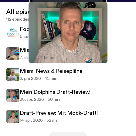
All episodes
112 episodes
Football is back!
6. aug. 2026
39 min
Miami Updates & Reiseplanung!
7. juli 2026
47 min
Draft-Preview: Mit Mock-Draft!
Fins Up, Deutschland!
Miami News & Reisepläne
2. juni 2026
43 min
Mein Dolphins Draft-Review!
28. apr. 2026
50 min
Draft-Preview: Mit Mock-Draft!
14. apr. 2026
52 min