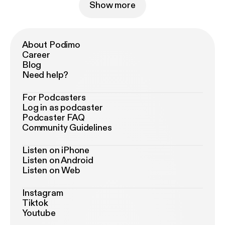
Show more
About Podimo
Career
Blog
Need help?
For Podcasters
Log in as podcaster
Podcaster FAQ
Community Guidelines
Listen on iPhone
Listen on Android
Listen on Web
Instagram
Tiktok
Youtube