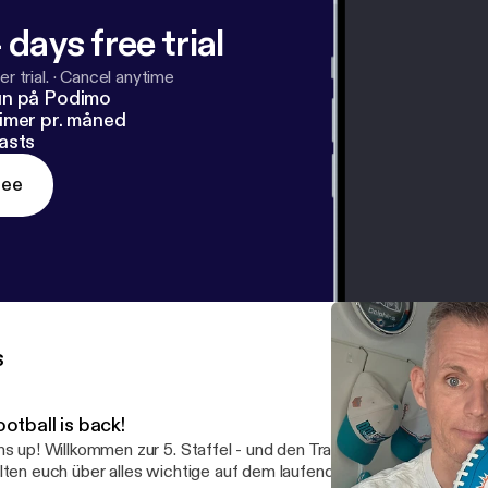
 days free trial
r trial.
·
Cancel anytime
un på Podimo
imer pr. måned
asts
ree
s
otball is back!
 5. Staffel - und den Trainingscamp der Miami Dolphins! Ich
lten euch über alles wichtige auf dem laufenden, und gebe euch na