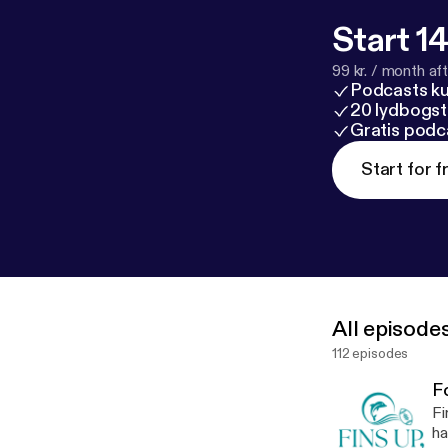
Start 14
99 kr. / month afte
Podcasts k
20 lydbogst
Gratis podc
Start for f
All episode
112 episodes
Fo
Fins up! Willkommen zur
ha