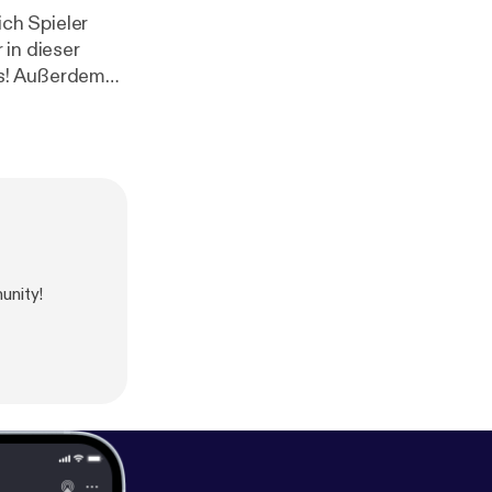
 in dieser
p://www.njoyfo
njoyfootball.d
all
]⁠⁠⁠⁠⁠⁠⁠⁠⁠⁠⁠⁠⁠⁠⁠⁠⁠⁠⁠⁠⁠⁠⁠⁠⁠⁠⁠⁠⁠⁠⁠⁠⁠⁠⁠⁠⁠⁠⁠⁠⁠⁠⁠⁠⁠⁠⁠⁠⁠⁠⁠⁠⁠⁠⁠⁠⁠⁠⁠⁠⁠⁠⁠⁠⁠⁠⁠⁠⁠ [
http://www.
.facebook.co
de
]
unity!