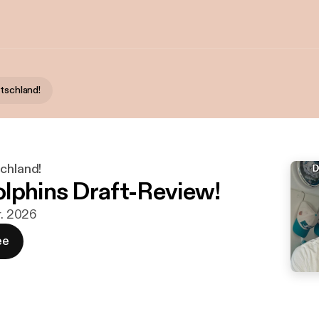
utschland!
schland!
lphins Draft-Review!
r. 2026
ee