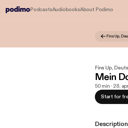
Podcasts
Audiobooks
About Podimo
Fins Up, De
Fins Up, Deut
Mein Do
50 min · 28. ap
Start for fr
Description