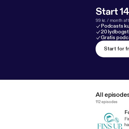
Start 14
99 kr. / month afte
Podcasts k
20 lydbogst
Gratis podc
Start for f
All episode
112 episodes
Fo
Fins up! Willkommen zur
ha