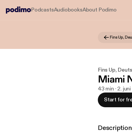
Podcasts
Audiobooks
About Podimo
Fins Up, De
Fins Up, Deut
Miami N
43 min · 2. jun
Start for fr
Description