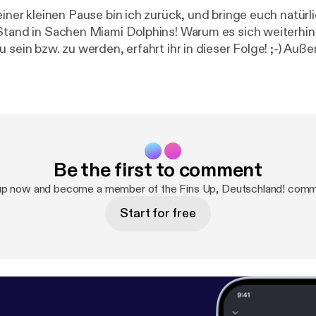
chen Miami Dolphins! Warum es sich weiterhin lohnt Miami
n bzw. zu werden, erfahrt ihr in dieser Folge! ;-) Außerdem: Lust auf
ch Miami? Ich gebe euch alle Infos dazu! Danke fürs Anhören! :-)
⁠⁠⁠⁠⁠⁠⁠⁠⁠⁠⁠⁠⁠⁠⁠⁠⁠⁠⁠⁠⁠⁠⁠⁠⁠⁠⁠⁠⁠⁠⁠⁠⁠ [
http://www.njoyfootball.de/
] ⁠⁠⁠⁠⁠⁠⁠⁠⁠⁠⁠⁠⁠⁠⁠⁠⁠⁠⁠⁠⁠⁠www.njoyfootball.de⁠⁠⁠⁠⁠⁠⁠⁠⁠⁠⁠⁠⁠⁠⁠⁠⁠⁠⁠⁠⁠⁠ 
http://www.njoyfootball.de/
]⁠⁠⁠⁠⁠⁠⁠⁠⁠⁠⁠⁠⁠⁠⁠⁠⁠⁠⁠⁠⁠⁠⁠⁠⁠⁠⁠⁠⁠⁠⁠⁠⁠⁠⁠⁠⁠⁠⁠⁠⁠⁠⁠⁠⁠⁠⁠⁠⁠www.instagram.com/njoyfootball⁠⁠⁠⁠⁠⁠⁠⁠⁠⁠⁠⁠⁠⁠⁠⁠⁠⁠⁠⁠⁠⁠⁠⁠⁠⁠⁠⁠⁠⁠⁠⁠⁠⁠⁠⁠⁠⁠⁠⁠⁠⁠
njoyfootball
]⁠⁠⁠⁠⁠⁠⁠⁠⁠⁠⁠⁠⁠⁠⁠⁠⁠⁠⁠⁠⁠⁠⁠⁠⁠⁠⁠⁠⁠⁠⁠⁠⁠⁠⁠⁠⁠⁠⁠⁠⁠⁠⁠⁠⁠⁠⁠⁠⁠⁠⁠⁠⁠⁠⁠⁠⁠⁠⁠⁠⁠⁠⁠⁠⁠⁠⁠⁠⁠⁠⁠ [
http://www.facebook.com/njoyfootball
]
ball⁠⁠⁠⁠⁠⁠⁠⁠⁠⁠⁠⁠⁠⁠⁠⁠⁠⁠⁠⁠⁠⁠⁠⁠⁠⁠⁠⁠⁠⁠⁠⁠⁠⁠⁠⁠⁠⁠⁠⁠⁠⁠⁠⁠⁠⁠⁠⁠⁠ [
http://www.facebook.com/njoyfootball
]⁠⁠⁠⁠⁠⁠⁠⁠⁠⁠⁠⁠⁠⁠⁠⁠⁠⁠⁠⁠⁠⁠⁠⁠⁠⁠⁠⁠⁠⁠⁠⁠⁠⁠⁠⁠⁠⁠⁠⁠⁠⁠⁠⁠⁠⁠⁠⁠⁠⁠⁠⁠⁠⁠⁠⁠⁠⁠⁠⁠⁠⁠⁠⁠⁠⁠⁠⁠⁠⁠⁠ [
h
ootballde
] ⁠⁠⁠⁠⁠⁠⁠⁠⁠⁠⁠⁠⁠⁠⁠⁠⁠⁠⁠⁠⁠⁠www.tiktok.com/@njoyfootballde⁠⁠⁠⁠⁠⁠⁠⁠⁠⁠⁠⁠ [
http://www.t
Be the first to comment
up now and become a member of the Fins Up, Deutschland! comm
Start for free