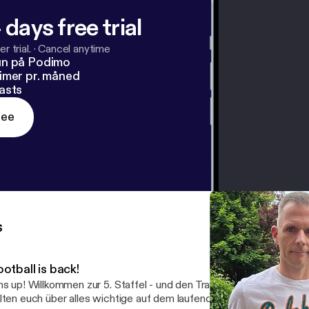
 days free trial
r trial.
·
Cancel anytime
un på Podimo
imer pr. måned
asts
ree
s
otball is back!
 5. Staffel - und den Trainingscamp der Miami Dolphins! Ich
lten euch über alles wichtige auf dem laufenden, und gebe euch na