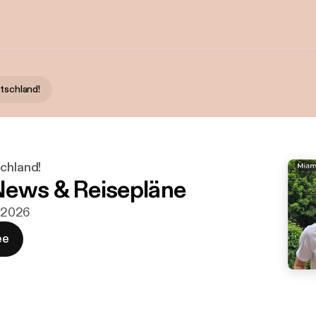
utschland!
schland!
ews & Reisepläne
i 2026
ee