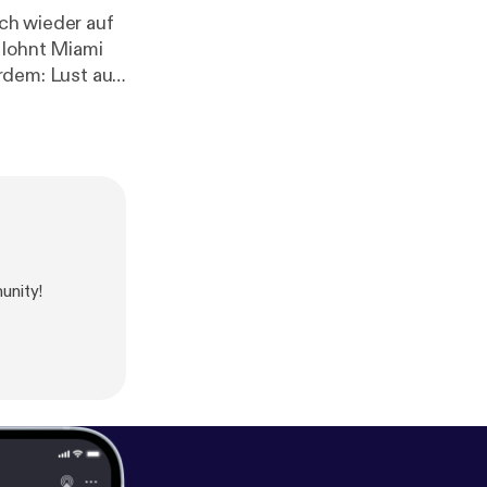
[
http://www.njo
⁠⁠⁠⁠⁠⁠⁠ [
http://www.i
ttp://www.tikt
iktok.com/@nj
unity!