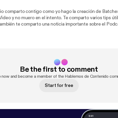
io comparto contigo como yo hago la creación de Batche
deo y no muero en el intento. Te comparto varios tips útil
ambién te comparto una noticia importante sobre el Podcast. Recu
nuestro Newsletter: Aquí [
https://winning-experimenter-
] Separa tu Consulta: [
https://www.likeapropr.com/landing
https://www.likeapropr.com/booking-calendar/consulta-1?
] Para mas informa
propr.com/
] 🚀 Servicios [
https://www.likeapropr.com/serv
enos! ➡️ Instagram: @likeapropr [
https://www.instagram.com/likeap
Be the first to comment
 A Pro PR [
https://www.facebook.com/likeapropr
]
———————————————————————————— Y no olvide
p now and become a member of the Hablemos de Contenido com
alorar nuestro podcast ⭐️⭐️⭐️⭐️⭐️
Start for free
——————————————————————————— --- Send in a
e:
https://podcasters.spotify.com/pod/show/hablemos-d