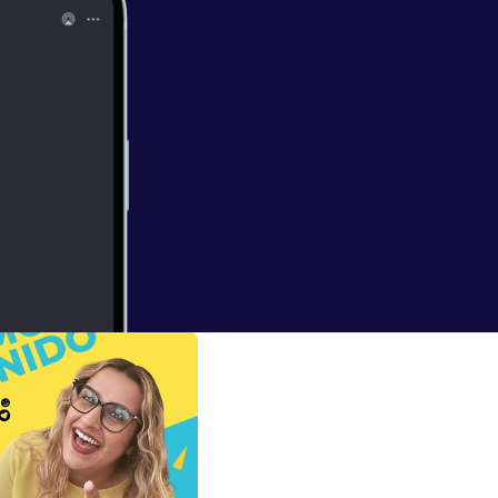
60
atches de