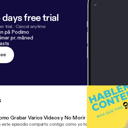
 days free trial
r trial.
·
Cancel anytime
un på Podimo
imer pr. måned
asts
ree
s
omo Grabar Varios Videos y No Morir en el Intento| Ep.
 este episodio comparto contigo como yo hago la creación de B