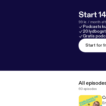
Start 14
99 kr. / month afte
Podcasts k
20 lydbogst
Gratis podc
Start for f
All episode
60 episodes
C
En